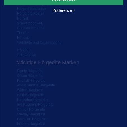
Gebrauchte Hörgeräte
Hörgerätebatterien
Präferenzen
Hörgeräte Kosten
Hörtest
Schwerhörigkeit
Cochlea Implantat
Tinnitus
Hörsturz
Verbände und Organisationen
IFA 2020
EUHA 2024
Wichtige Hörgeräte Marken
Signia Hörgeräte
Oticon Hörgeräte
Phonak Hörgeräte
Audio Service Hörgeräte
Widex Hörgeräte
Philips Hörgeräte
Hansaton Hörgeräte
GN Resound Hörgeräte
Unitron Hörgeräte
Starkey Hörgeräte
Bernafon Hörgeräte
Interton Hörgeräte