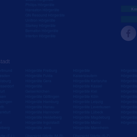
Philips Hörgeräte
Kos
Hansaton Hörgeräte
GN Resound Hörgeräte
Unitron Hörgeräte
Starkey Hörgeräte
Bernafon Hörgeräte
Interton Hörgeräte
Stadt
ortmund
Hörgeräte Freiburg
Hörgeräte
Hörgerät
resden
Hörgeräte Fulda
Kaiserslautern
Hörgerät
isburg
Hörgeräte Gera
Hörgeräte Karlsruhe
Hörgerät
sseldorf
Hörgeräte
Hörgeräte Kassel
Hörgerät
urt
Gelsenkirchen
Hörgeräte Kiel
Hörgerät
ssen
Hörgeräte Göttingen
Hörgeräte Köln
Hörgerät
slingen
Hörgeräte Hamburg
Hörgeräte Leipzig
Hörgerät
rth
Hörgeräte Hanau
Hörgeräte Leverkusen
Hörgerät
ankfurt
Hörgeräte Hannover
Hörgeräte Lübeck
Hörgerät
Hörgeräte Heidelberg
Hörgeräte Magdeburg
Hörgerät
er
Hörgeräte Ingolstadt
Hörgeräte Mainz
Hörgerät
eiberg
Hörgeräte Jena
Hörgeräte Mannheim
dte (F-L)
Übersicht Städte (M-R)
Übersicht Städte (S-Z)