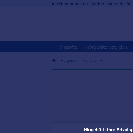
meinhoergeraet.de - Verbraucherportal fü
Hörgeräte
Hörgeräte Vergleich
Hörgeräte
Hansaton Mini
Hingehört: Ihre Privatsp