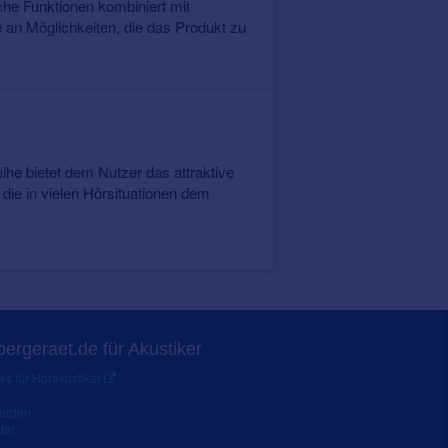
he Funktionen kombiniert mit
te an Möglichkeiten, die das Produkt zu
ihe bietet dem Nutzer das attraktive
die in vielen Hörsituationen dem
ergeraet.de für Akustiker
s für Hörakustiker
werden
ter