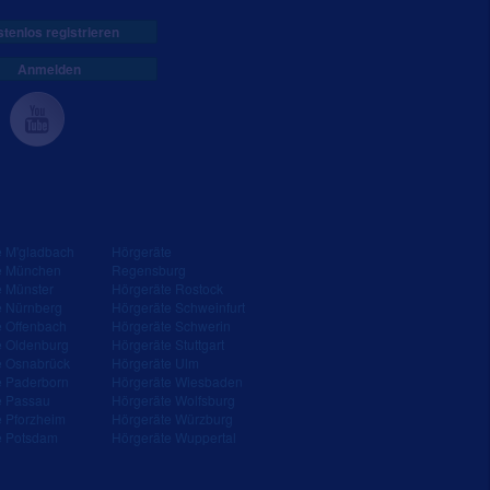
tenlos registrieren
Anmelden
e M'gladbach
Hörgeräte
e München
Regensburg
e Münster
Hörgeräte Rostock
e Nürnberg
Hörgeräte Schweinfurt
e Offenbach
Hörgeräte Schwerin
e Oldenburg
Hörgeräte Stuttgart
e Osnabrück
Hörgeräte Ulm
e Paderborn
Hörgeräte Wiesbaden
e Passau
Hörgeräte Wolfsburg
e Pforzheim
Hörgeräte Würzburg
e Potsdam
Hörgeräte Wuppertal