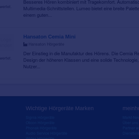
Besseres Hören kombiniert mit Tragekomfort. Automatisc
wertet.
Multimedia-Schnittstellen. Lumeo bietet eine breite Palet
einem guten...
Hansaton Cemia Mini
Hansaton Hörgeräte
Der Einstieg in die Manufaktur des Hörens. Die Cemia Re
wertet.
Design der höheren Klassen und eine solide Technologie, 
Nutzer...
Wichtige Hörgeräte Marken
meinho
Signia Hörgeräte
Markt-New
Oticon Hörgeräte
Über uns
Phonak Hörgeräte
Partner 
Audio Service Hörgeräte
Dienstleis
Widex Hörgeräte