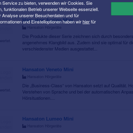
 Service zu bieten, verwenden wir Cookies. Sie
e
n, funktionalen Betrieb unserer Webseite essenziell.
er Analyse unserer Besucherdaten und für
Hansaton Auriga Mini
Informationen und Einstelloptionen haben wir
hier
für
Hansaton Hörgeräte
Die Produkte dieser Serie zeichnen sich durch besonder
wertet.
angenehmes Klangbild aus. Zudem sind sie optimal für di
verschiedenster Medien ausgestattet...
Hansaton Veneto Mini
Hansaton Hörgeräte
Die „Business-Class“ von Hansaton setzt auf Qualität. H
wertet.
Verstehen von Sprache und bei der automatischen Anpa
Hörsituationen....
Hansaton Lumeo Mini
Hansaton Hörgeräte