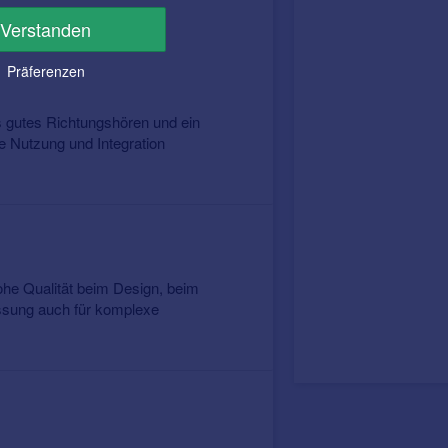
Verstanden
Präferenzen
s gutes Richtungshören und ein
e Nutzung und Integration
ohe Qualität beim Design, beim
ssung auch für komplexe