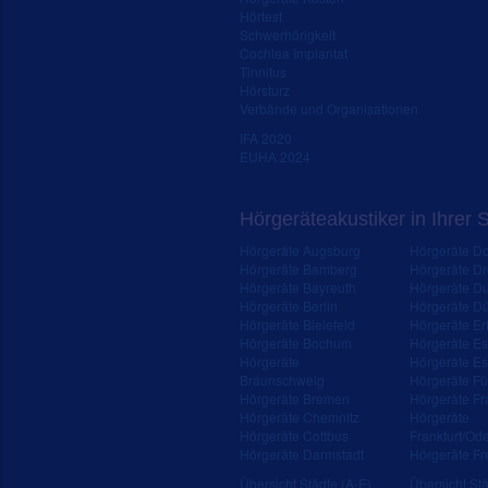
Hörtest
Schwerhörigkeit
Cochlea Implantat
Tinnitus
Hörsturz
Verbände und Organisationen
IFA 2020
EUHA 2024
Hörgeräteakustiker in Ihrer 
Hörgeräte Augsburg
Hörgeräte D
Hörgeräte Bamberg
Hörgeräte D
Hörgeräte Bayreuth
Hörgeräte Du
Hörgeräte Berlin
Hörgeräte Dü
Hörgeräte Bielefeld
Hörgeräte Erf
Hörgeräte Bochum
Hörgeräte E
Hörgeräte
Hörgeräte Es
Braunschweig
Hörgeräte Fü
Hörgeräte Bremen
Hörgeräte Fr
Hörgeräte Chemnitz
Hörgeräte
Hörgeräte Cottbus
Frankfurt/Od
Hörgeräte Darmstadt
Hörgeräte Fr
Übersicht Städte (A-E)
Übersicht Stä