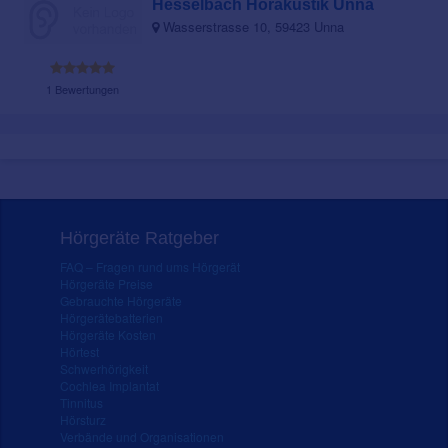
Hesselbach Hörakustik Unna
Wasserstrasse 10, 59423 Unna
1 Bewertungen
Hörgeräte Ratgeber
FAQ – Fragen rund ums Hörgerät
Hörgeräte Preise
Gebrauchte Hörgeräte
Hörgerätebatterien
Hörgeräte Kosten
Hörtest
Schwerhörigkeit
Cochlea Implantat
Tinnitus
Hörsturz
Verbände und Organisationen