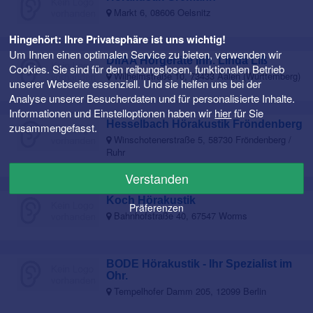
Markt 6, 08606 Oelsnitz
Hingehört: Ihre Privatsphäre ist uns wichtig!
Um Ihnen einen optimalen Service zu bieten, verwenden wir
DIfAA Hörgeräte Inh. Linda Liß
Cookies. Sie sind für den reibungslosen, funktionalen Betrieb
Wilhelmstraße 10, 73433 Aalen (Württemberg)
unserer Webseite essenziell. Und sie helfen uns bei der
Analyse unserer Besucherdaten und für personalisierte Inhalte.
Informationen und Einstelloptionen haben wir
hier
für Sie
Hesselbach Hörakustik Fröndenberg
zusammengefasst.
Winschotenerstraße 5, 58730 Fröndenberg /
Ruhr
Verstanden
Koch Hörakustik
Präferenzen
Bahnhofstraße 40, 67547 Worms
BODE Hörakustik - Ihr Spezialist im
Ohr.
Tempelhofer Damm 205, 12099 Berlin