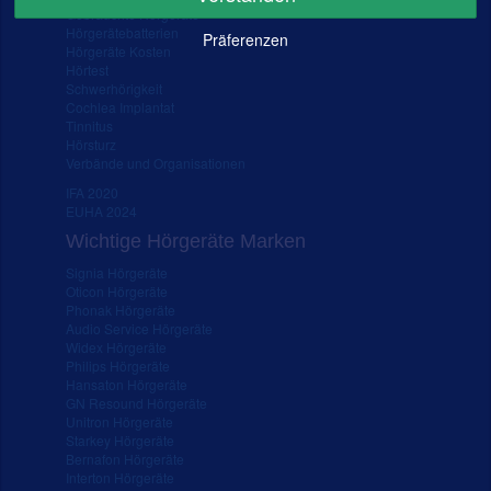
Gebrauchte Hörgeräte
Hörgerätebatterien
Präferenzen
Hörgeräte Kosten
Hörtest
Schwerhörigkeit
Cochlea Implantat
Tinnitus
Hörsturz
Verbände und Organisationen
IFA 2020
EUHA 2024
Wichtige Hörgeräte Marken
Signia Hörgeräte
Oticon Hörgeräte
Phonak Hörgeräte
Audio Service Hörgeräte
Widex Hörgeräte
Philips Hörgeräte
Hansaton Hörgeräte
GN Resound Hörgeräte
Unitron Hörgeräte
Starkey Hörgeräte
Bernafon Hörgeräte
Interton Hörgeräte