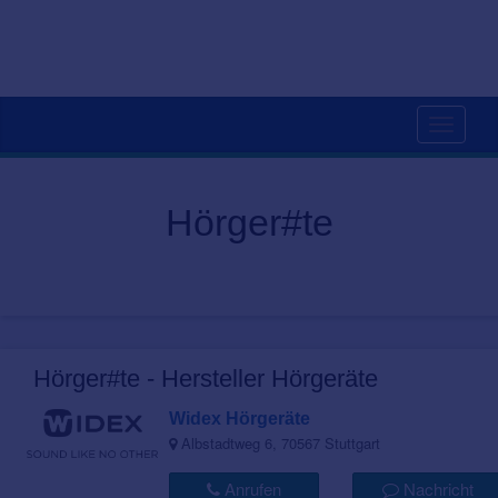
Toggle
navigati
Hörger#te
Hörger#te - Hersteller Hörgeräte
Widex Hörgeräte
Albstadtweg 6, 70567 Stuttgart
Anrufen
Nachricht