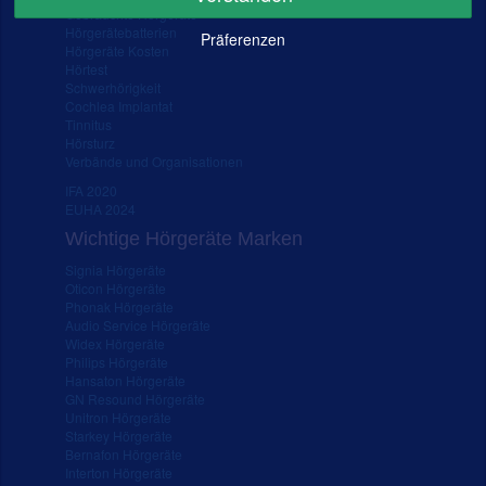
Gebrauchte Hörgeräte
Hörgerätebatterien
Präferenzen
Hörgeräte Kosten
Hörtest
Schwerhörigkeit
Cochlea Implantat
Tinnitus
Hörsturz
Verbände und Organisationen
IFA 2020
EUHA 2024
Wichtige Hörgeräte Marken
Signia Hörgeräte
Oticon Hörgeräte
Phonak Hörgeräte
Audio Service Hörgeräte
Widex Hörgeräte
Philips Hörgeräte
Hansaton Hörgeräte
GN Resound Hörgeräte
Unitron Hörgeräte
Starkey Hörgeräte
Bernafon Hörgeräte
Interton Hörgeräte