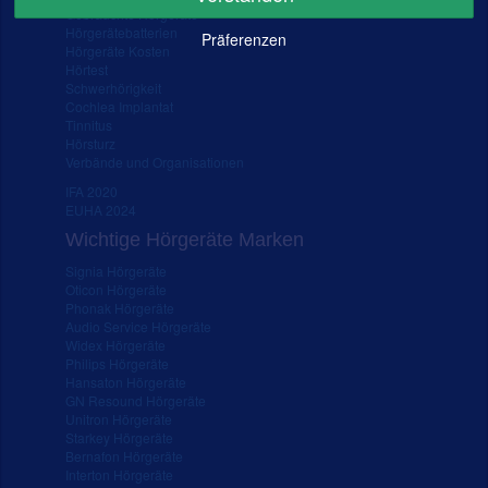
Gebrauchte Hörgeräte
Hörgerätebatterien
Präferenzen
Hörgeräte Kosten
Hörtest
Schwerhörigkeit
Cochlea Implantat
Tinnitus
Hörsturz
Verbände und Organisationen
IFA 2020
EUHA 2024
Wichtige Hörgeräte Marken
Signia Hörgeräte
Oticon Hörgeräte
Phonak Hörgeräte
Audio Service Hörgeräte
Widex Hörgeräte
Philips Hörgeräte
Hansaton Hörgeräte
GN Resound Hörgeräte
Unitron Hörgeräte
Starkey Hörgeräte
Bernafon Hörgeräte
Interton Hörgeräte