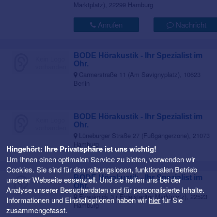
Marktplatz), 22299 Hamburg
Anrufen
Nachricht
BODE Hörakustik - Ihr Spezialist im
Ohr.
Carmerstraße 11 (Am Savignyplatz), 10623
Berlin
BODE Hörakustik - Ihr Spezialist im
Ohr.
Lüneburger Straße 27 (Fußgängerzone), 21073
Hamburg
Hingehört: Ihre Privatsphäre ist uns wichtig!
Um Ihnen einen optimalen Service zu bieten, verwenden wir
Cookies. Sie sind für den reibungslosen, funktionalen Betrieb
BODE Hörakustik - Ihr Spezialist im
unserer Webseite essenziell. Und sie helfen uns bei der
Ohr.
Analyse unserer Besucherdaten und für personalisierte Inhalte.
Ekenknick 3 ( Eidelstedter Marktplatz), 22523
Informationen und Einstelloptionen haben wir
hier
für Sie
Hamburg
zusammengefasst.