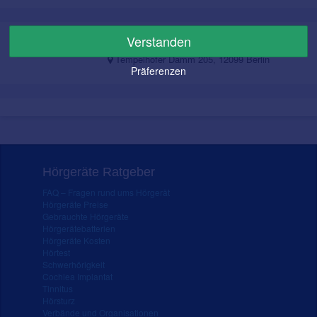
BODE Hörakustik - Ihr Spezialist im
Verstanden
Ohr.
Tempelhofer Damm 205, 12099 Berlin
Präferenzen
Hörgeräte Ratgeber
FAQ – Fragen rund ums Hörgerät
Hörgeräte Preise
Gebrauchte Hörgeräte
Hörgerätebatterien
Hörgeräte Kosten
Hörtest
Schwerhörigkeit
Cochlea Implantat
Tinnitus
Hörsturz
Verbände und Organisationen