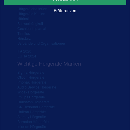
Gebrauchte Hörgeräte
Hörgerätebatterien
Präferenzen
Hörgeräte Kosten
Hörtest
Schwerhörigkeit
Cochlea Implantat
Tinnitus
Hörsturz
Verbände und Organisationen
IFA 2020
EUHA 2024
Wichtige Hörgeräte Marken
Signia Hörgeräte
Oticon Hörgeräte
Phonak Hörgeräte
Audio Service Hörgeräte
Widex Hörgeräte
Philips Hörgeräte
Hansaton Hörgeräte
GN Resound Hörgeräte
Unitron Hörgeräte
Starkey Hörgeräte
Bernafon Hörgeräte
Interton Hörgeräte