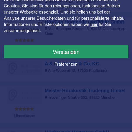
Tauernallee 42, 12107 Berlin
Cookies. Sie sind für den reibungslosen, funktionalen Betrieb
unserer Webseite essenziell. Und sie helfen uns bei der
Analyse unserer Besucherdaten und für personalisierte Inhalte.
HörSinn Hörgeräte und Mehr GmbH
Informationen und Einstelloptionen haben wir
hier
für Sie
Von-Brentano-Strasse 8, 63073 Offenbach am
zusammengefasst.
Main
1 Bewertungen
Verstanden
Präferenzen
A & Ohr GmbH & Co. KG
Alte Weberei 12, 87600 Kaufbeuren
Meister Hörakustik Trudering GmbH
Truderinger Straße 303, 81825 München
1 Bewertungen