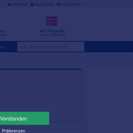
Anmelden
·
Registrieren
Markt-News
gen
487 Hörgeräte
nden
in der Übersicht
ber
Verstanden
Präferenzen