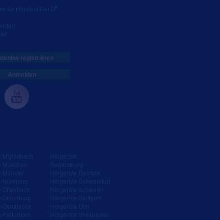
s für Hörakustiker
werden
ter
tenlos registrieren
Anmelden
e M'gladbach
Hörgeräte
e München
Regensburg
e Münster
Hörgeräte Rostock
e Nürnberg
Hörgeräte Schweinfurt
e Offenbach
Hörgeräte Schwerin
e Oldenburg
Hörgeräte Stuttgart
e Osnabrück
Hörgeräte Ulm
e Paderborn
Hörgeräte Wiesbaden