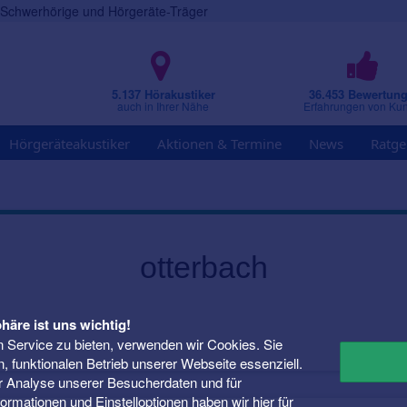
r Schwerhörige und Hörgeräte-Träger
5.137 Hörakustiker
36.453 Bewertun
auch in Ihrer Nähe
Erfahrungen von Ku
Hörgeräteakustiker
Aktionen & Termine
News
Ratge
otterbach
häre ist uns wichtig!
 Service zu bieten, verwenden wir Cookies. Sie
n, funktionalen Betrieb unserer Webseite essenziell.
er Analyse unserer Besucherdaten und für
Informationen und Einstelloptionen haben wir
hier
für