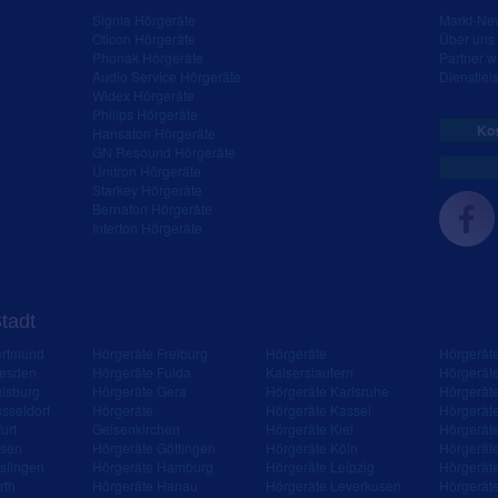
Signia Hörgeräte
Markt-New
Oticon Hörgeräte
Über uns
Phonak Hörgeräte
Partner 
Audio Service Hörgeräte
Dienstleis
Widex Hörgeräte
Philips Hörgeräte
Kos
Hansaton Hörgeräte
GN Resound Hörgeräte
Unitron Hörgeräte
Starkey Hörgeräte
Bernafon Hörgeräte
Interton Hörgeräte
Stadt
ortmund
Hörgeräte Freiburg
Hörgeräte
Hörgerät
resden
Hörgeräte Fulda
Kaiserslautern
Hörgerät
isburg
Hörgeräte Gera
Hörgeräte Karlsruhe
Hörgerät
sseldorf
Hörgeräte
Hörgeräte Kassel
Hörgerät
urt
Gelsenkirchen
Hörgeräte Kiel
Hörgerät
ssen
Hörgeräte Göttingen
Hörgeräte Köln
Hörgerät
slingen
Hörgeräte Hamburg
Hörgeräte Leipzig
Hörgerät
rth
Hörgeräte Hanau
Hörgeräte Leverkusen
Hörgerät