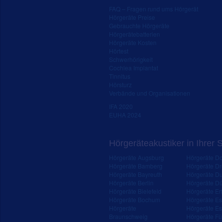
FAQ – Fragen rund ums Hörgerät
Hörgeräte Preise
Gebrauchte Hörgeräte
Hörgerätebatterien
Hörgeräte Kosten
Hörtest
Schwerhörigkeit
Cochlea Implantat
Tinnitus
Hörsturz
Verbände und Organisationen
IFA 2020
EUHA 2024
Hörgeräteakustiker in Ihrer 
Hörgeräte Augsburg
Hörgeräte D
Hörgeräte Bamberg
Hörgeräte D
Hörgeräte Bayreuth
Hörgeräte Du
Hörgeräte Berlin
Hörgeräte Dü
Hörgeräte Bielefeld
Hörgeräte Erf
Hörgeräte Bochum
Hörgeräte E
Hörgeräte
Hörgeräte Es
Braunschweig
Hörgeräte Fü