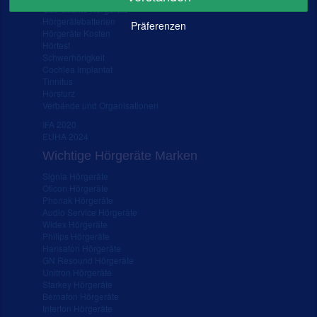
Gebrauchte Hörgeräte
Hörgerätebatterien
Präferenzen
Hörgeräte Kosten
Hörtest
Schwerhörigkeit
Cochlea Implantat
Tinnitus
Hörsturz
Verbände und Organisationen
IFA 2020
EUHA 2024
Wichtige Hörgeräte Marken
Signia Hörgeräte
Oticon Hörgeräte
Phonak Hörgeräte
Audio Service Hörgeräte
Widex Hörgeräte
Philips Hörgeräte
Hansaton Hörgeräte
GN Resound Hörgeräte
Unitron Hörgeräte
Starkey Hörgeräte
Bernafon Hörgeräte
Interton Hörgeräte