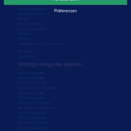
Gebrauchte Hörgeräte
Hörgerätebatterien
Präferenzen
Hörgeräte Kosten
Hörtest
Schwerhörigkeit
Cochlea Implantat
Tinnitus
Hörsturz
Verbände und Organisationen
IFA 2020
EUHA 2024
Wichtige Hörgeräte Marken
Signia Hörgeräte
Oticon Hörgeräte
Phonak Hörgeräte
Audio Service Hörgeräte
Widex Hörgeräte
Philips Hörgeräte
Hansaton Hörgeräte
GN Resound Hörgeräte
Unitron Hörgeräte
Starkey Hörgeräte
Bernafon Hörgeräte
Interton Hörgeräte