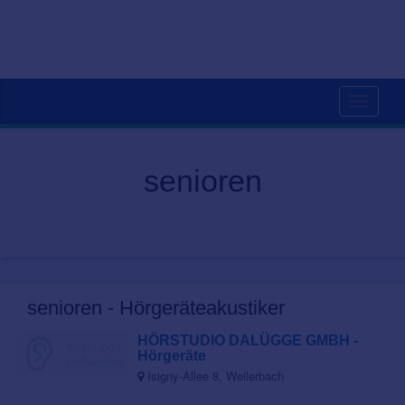
Toggle
navigati
senioren
senioren - Hörgeräteakustiker
HÖRSTUDIO DALÜGGE GMBH -
Hörgeräte
Isigny-Allee 8, Weilerbach