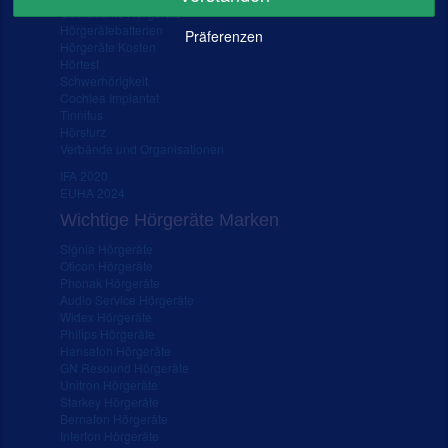
Gebrauchte Hörgeräte
Hörgerätebatterien
Präferenzen
Hörgeräte Kosten
Hörtest
Schwerhörigkeit
Cochlea Implantat
Tinnitus
Hörsturz
Verbände und Organisationen
IFA 2020
EUHA 2024
Wichtige Hörgeräte Marken
Signia Hörgeräte
Oticon Hörgeräte
Phonak Hörgeräte
Audio Service Hörgeräte
Widex Hörgeräte
Philips Hörgeräte
Hansaton Hörgeräte
GN Resound Hörgeräte
Unitron Hörgeräte
Starkey Hörgeräte
Bernafon Hörgeräte
Interton Hörgeräte