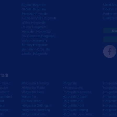
Signia Hörgeräte
Markt-New
Oticon Hörgeräte
Über uns
Phonak Hörgeräte
Partner 
Audio Service Hörgeräte
Dienstleis
Widex Hörgeräte
Philips Hörgeräte
Kos
Hansaton Hörgeräte
GN Resound Hörgeräte
Unitron Hörgeräte
Starkey Hörgeräte
Bernafon Hörgeräte
Interton Hörgeräte
Stadt
ortmund
Hörgeräte Freiburg
Hörgeräte
Hörgerät
resden
Hörgeräte Fulda
Kaiserslautern
Hörgerät
isburg
Hörgeräte Gera
Hörgeräte Karlsruhe
Hörgerät
sseldorf
Hörgeräte
Hörgeräte Kassel
Hörgerät
urt
Gelsenkirchen
Hörgeräte Kiel
Hörgerät
ssen
Hörgeräte Göttingen
Hörgeräte Köln
Hörgerät
slingen
Hörgeräte Hamburg
Hörgeräte Leipzig
Hörgerät
rth
Hörgeräte Hanau
Hörgeräte Leverkusen
Hörgerät