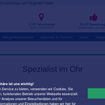
r Schwerhörige und Hörgeräte-Träger
5.137 Hörakustiker
36.453 Bewertun
auch in Ihrer Nähe
Erfahrungen von Ku
Hörgeräteakustiker
Aktionen & Termine
News
Ratge
Spezialist im Ohr
häre ist uns wichtig!
 Service zu bieten, verwenden wir Cookies. Sie
n, funktionalen Betrieb unserer Webseite essenziell.
er Analyse unserer Besucherdaten und für
Informationen und Einstelloptionen haben wir
hier
für