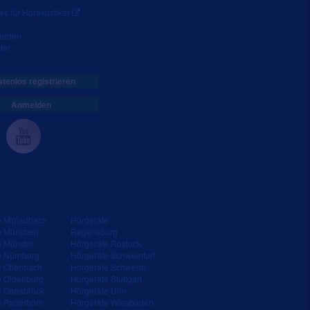
s für Hörakustiker
werden
ter
tenlos registrieren
Anmelden
e M'gladbach
Hörgeräte
e München
Regensburg
e Münster
Hörgeräte Rostock
e Nürnberg
Hörgeräte Schweinfurt
e Offenbach
Hörgeräte Schwerin
e Oldenburg
Hörgeräte Stuttgart
e Osnabrück
Hörgeräte Ulm
e Paderborn
Hörgeräte Wiesbaden