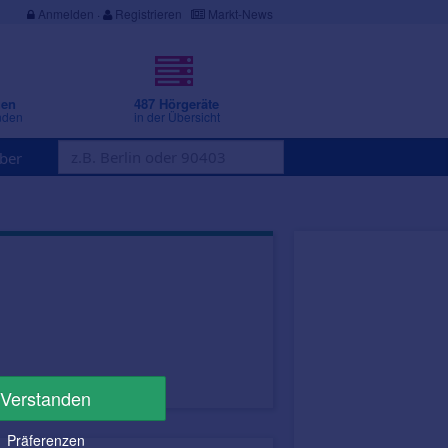
Anmelden
·
Registrieren
Markt-News
gen
487 Hörgeräte
nden
in der Übersicht
ber
Verstanden
Präferenzen