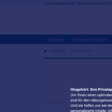
meinhoergeraet.de - Verbraucherportal fü
Hörgeräte
Hörgeräte Vergleich
Hörgeräte
Spezialist im Ohr
Hingehört: Ihre Privatsp
Um Ihnen einen optimalen
sind für den reibungslose
Und sie helfen uns bei d
personalisierte Inhalte. 