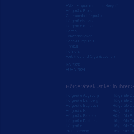
FAQ – Fragen rund ums Hörgerät
Hörgeräte Preise
Gebrauchte Hörgeräte
Hörgerätebatterien
Hörgeräte Kosten
Hörtest
Schwerhörigkeit
Cochlea Implantat
Tinnitus
Hörsturz
Verbände und Organisationen
IFA 2020
EUHA 2024
Hörgeräteakustiker in Ihrer 
Hörgeräte Augsburg
Hörgeräte D
Hörgeräte Bamberg
Hörgeräte D
Hörgeräte Bayreuth
Hörgeräte Du
Hörgeräte Berlin
Hörgeräte Dü
Hörgeräte Bielefeld
Hörgeräte Erf
Hörgeräte Bochum
Hörgeräte E
Hörgeräte
Hörgeräte Es
Braunschweig
Hörgeräte Fü