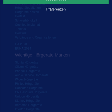
Gebrauchte Hörgeräte
Hörgerätebatterien
Präferenzen
Hörgeräte Kosten
Hörtest
Schwerhörigkeit
Cochlea Implantat
Tinnitus
Hörsturz
Verbände und Organisationen
IFA 2020
EUHA 2024
Wichtige Hörgeräte Marken
Signia Hörgeräte
Oticon Hörgeräte
Phonak Hörgeräte
Audio Service Hörgeräte
Widex Hörgeräte
Philips Hörgeräte
Hansaton Hörgeräte
GN Resound Hörgeräte
Unitron Hörgeräte
Starkey Hörgeräte
Bernafon Hörgeräte
Interton Hörgeräte