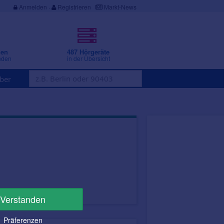
Anmelden
·
Registrieren
Markt-News
gen
487 Hörgeräte
nden
in der Übersicht
ber
Verstanden
Präferenzen