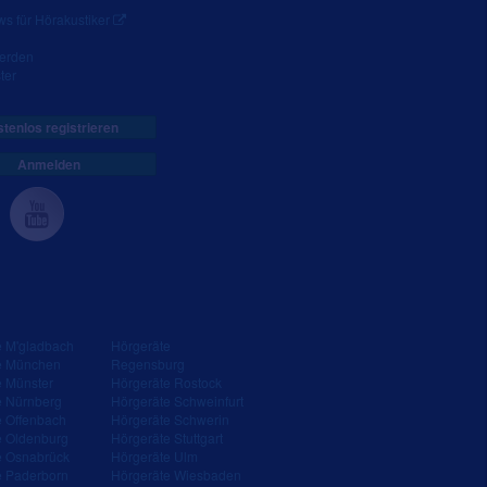
s für Hörakustiker
werden
ter
tenlos registrieren
Anmelden
e M'gladbach
Hörgeräte
e München
Regensburg
e Münster
Hörgeräte Rostock
e Nürnberg
Hörgeräte Schweinfurt
e Offenbach
Hörgeräte Schwerin
e Oldenburg
Hörgeräte Stuttgart
e Osnabrück
Hörgeräte Ulm
e Paderborn
Hörgeräte Wiesbaden