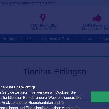
r Schwerhörige und Hörgeräte-Träger
5.137 Hörakustiker
36.453 Bewertun
auch in Ihrer Nähe
Erfahrungen von Ku
Hörgeräteakustiker
Aktionen & Termine
News
Ratge
Tinnitus Ettlingen
häre ist uns wichtig!
 Service zu bieten, verwenden wir Cookies. Sie
n, funktionalen Betrieb unserer Webseite essenziell.
er Analyse unserer Besucherdaten und für
Informationen und Einstelloptionen haben wir
hier
für