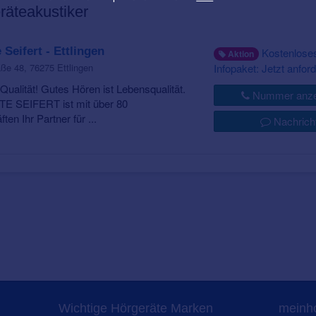
eräteakustiker
 Seifert - Ettlingen
Kostenlose
Aktion
Infopaket: Jetzt anford
ße 48, 76275 Ettlingen
e Qualität! Gutes Hören ist Lebensqualität.
Nummer anze
 SEIFERT ist mit über 80
en Ihr Partner für ...
Nachrich
Wichtige Hörgeräte Marken
meinho