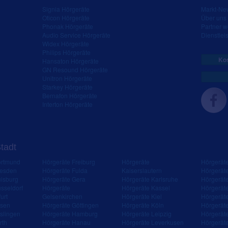
Signia Hörgeräte
Markt-New
Oticon Hörgeräte
Über uns
Phonak Hörgeräte
Partner 
Audio Service Hörgeräte
Dienstleis
Widex Hörgeräte
Philips Hörgeräte
Kos
Hansaton Hörgeräte
GN Resound Hörgeräte
Unitron Hörgeräte
Starkey Hörgeräte
Bernafon Hörgeräte
Interton Hörgeräte
Stadt
ortmund
Hörgeräte Freiburg
Hörgeräte
Hörgerät
resden
Hörgeräte Fulda
Kaiserslautern
Hörgerät
isburg
Hörgeräte Gera
Hörgeräte Karlsruhe
Hörgerät
sseldorf
Hörgeräte
Hörgeräte Kassel
Hörgerät
urt
Gelsenkirchen
Hörgeräte Kiel
Hörgerät
ssen
Hörgeräte Göttingen
Hörgeräte Köln
Hörgerät
slingen
Hörgeräte Hamburg
Hörgeräte Leipzig
Hörgerät
rth
Hörgeräte Hanau
Hörgeräte Leverkusen
Hörgerät