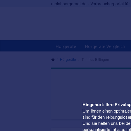
meinhoergeraet.de - Verbraucherportal fü
Hörgeräte
Hörgeräte Vergleich
Hörgeräte
Tinnitus Ettlingen
Hingehört: Ihre Privatsp
Um Ihnen einen optimalen
sind für den reibungslose
Und sie helfen uns bei d
personalisierte Inhalte. 