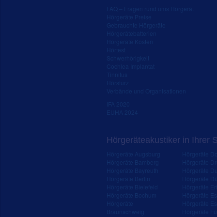
FAQ – Fragen rund ums Hörgerät
Hörgeräte Preise
Gebrauchte Hörgeräte
Hörgerätebatterien
Hörgeräte Kosten
Hörtest
Schwerhörigkeit
Cochlea Implantat
Tinnitus
Hörsturz
Verbände und Organisationen
IFA 2020
EUHA 2024
Hörgeräteakustiker in Ihrer 
Hörgeräte Augsburg
Hörgeräte D
Hörgeräte Bamberg
Hörgeräte D
Hörgeräte Bayreuth
Hörgeräte Du
Hörgeräte Berlin
Hörgeräte Dü
Hörgeräte Bielefeld
Hörgeräte Erf
Hörgeräte Bochum
Hörgeräte E
Hörgeräte
Hörgeräte Es
Braunschweig
Hörgeräte Fü