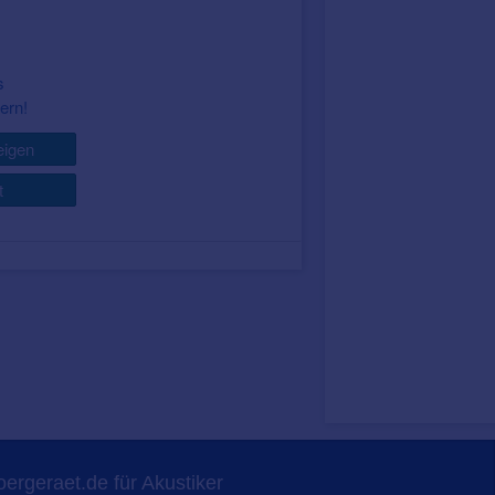
s
ern!
igen
t
ergeraet.de für Akustiker