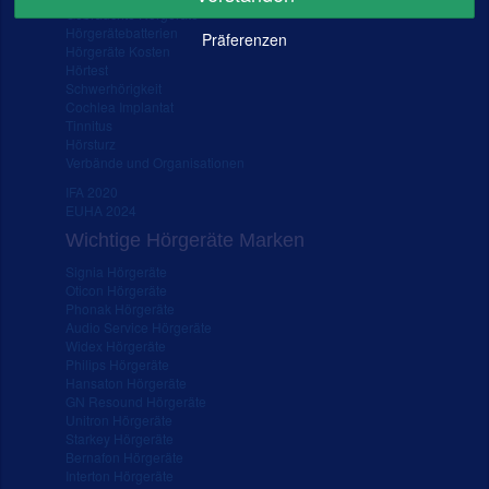
Gebrauchte Hörgeräte
Hörgerätebatterien
Präferenzen
Hörgeräte Kosten
Hörtest
Schwerhörigkeit
Cochlea Implantat
Tinnitus
Hörsturz
Verbände und Organisationen
IFA 2020
EUHA 2024
Wichtige Hörgeräte Marken
Signia Hörgeräte
Oticon Hörgeräte
Phonak Hörgeräte
Audio Service Hörgeräte
Widex Hörgeräte
Philips Hörgeräte
Hansaton Hörgeräte
GN Resound Hörgeräte
Unitron Hörgeräte
Starkey Hörgeräte
Bernafon Hörgeräte
Interton Hörgeräte