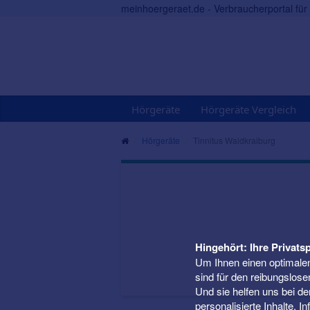
meinhoergeraet.de - Verbraucherportal fü
Hörgeräte
Hörgeräte Vergleich
Hörgeräte
Tinnitus Waldkraiburg
Hingehört: Ihre Privatsp
Um Ihnen einen optimalen
sind für den reibungslose
Und sie helfen uns bei d
personalisierte Inhalte. 