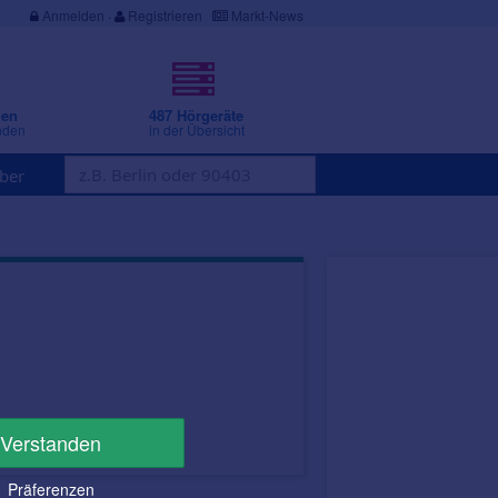
Anmelden
·
Registrieren
Markt-News
gen
487 Hörgeräte
nden
in der Übersicht
ber
Verstanden
Präferenzen