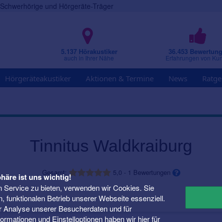
r Schwerhörige und Hörgeräte-Träger
5.137 Hörakustiker
36.453 Bewertun
auch in Ihrer Nähe
Erfahrungen von Ku
Hörgeräteakustiker
Aktionen & Termine
News
Ratge
Tinnitus Waldkraiburg
Gesamt:
5,0
-
1
Bewertungen
häre ist uns wichtig!
 Service zu bieten, verwenden wir Cookies. Sie
n, funktionalen Betrieb unserer Webseite essenziell.
er Analyse unserer Besucherdaten und für
Informationen und Einstelloptionen haben wir
hier
für