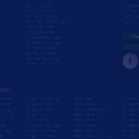
Signia Hörgeräte
Markt-New
Oticon Hörgeräte
Über uns
Phonak Hörgeräte
Partner 
Audio Service Hörgeräte
Dienstleis
Widex Hörgeräte
Philips Hörgeräte
Kos
Hansaton Hörgeräte
GN Resound Hörgeräte
Unitron Hörgeräte
Starkey Hörgeräte
Bernafon Hörgeräte
Interton Hörgeräte
Stadt
ortmund
Hörgeräte Freiburg
Hörgeräte
Hörgerät
resden
Hörgeräte Fulda
Kaiserslautern
Hörgerät
isburg
Hörgeräte Gera
Hörgeräte Karlsruhe
Hörgerät
sseldorf
Hörgeräte
Hörgeräte Kassel
Hörgerät
urt
Gelsenkirchen
Hörgeräte Kiel
Hörgerät
ssen
Hörgeräte Göttingen
Hörgeräte Köln
Hörgerät
slingen
Hörgeräte Hamburg
Hörgeräte Leipzig
Hörgerät
rth
Hörgeräte Hanau
Hörgeräte Leverkusen
Hörgerät