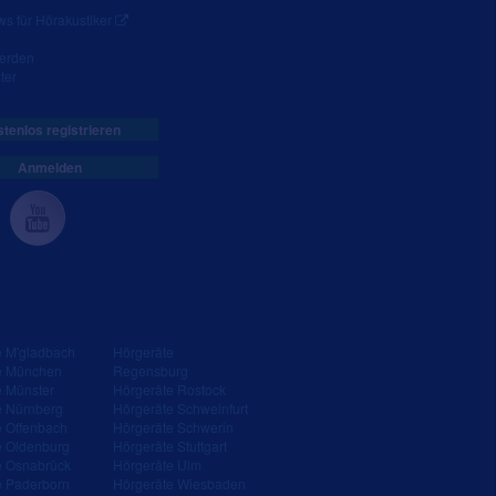
s für Hörakustiker
werden
ter
tenlos registrieren
Anmelden
e M'gladbach
Hörgeräte
e München
Regensburg
e Münster
Hörgeräte Rostock
e Nürnberg
Hörgeräte Schweinfurt
e Offenbach
Hörgeräte Schwerin
e Oldenburg
Hörgeräte Stuttgart
e Osnabrück
Hörgeräte Ulm
e Paderborn
Hörgeräte Wiesbaden