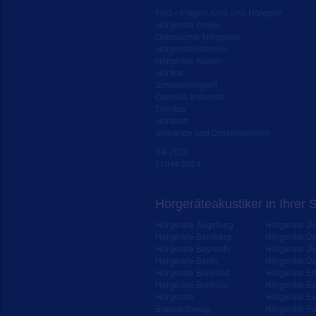
FAQ – Fragen rund ums Hörgerät
Hörgeräte Preise
Gebrauchte Hörgeräte
Hörgerätebatterien
Hörgeräte Kosten
Hörtest
Schwerhörigkeit
Cochlea Implantat
Tinnitus
Hörsturz
Verbände und Organisationen
IFA 2020
EUHA 2024
Hörgeräteakustiker in Ihrer 
Hörgeräte Augsburg
Hörgeräte D
Hörgeräte Bamberg
Hörgeräte D
Hörgeräte Bayreuth
Hörgeräte Du
Hörgeräte Berlin
Hörgeräte Dü
Hörgeräte Bielefeld
Hörgeräte Erf
Hörgeräte Bochum
Hörgeräte E
Hörgeräte
Hörgeräte Es
Braunschweig
Hörgeräte Fü