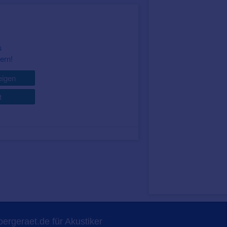
s
ern!
igen
t
ergeraet.de für Akustiker