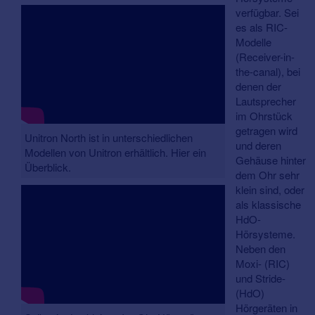
verfügbar. Sei
es als RIC-
Modelle
(Receiver-in-
the-canal), bei
denen der
Lautsprecher
im Ohrstück
getragen wird
Unitron North ist in unterschiedlichen
und deren
Modellen von Unitron erhältlich. Hier ein
Gehäuse hinter
Überblick.
dem Ohr sehr
klein sind, oder
als klassische
HdO-
Hörsysteme.
Neben den
Moxi- (RIC)
und Stride-
(HdO)
Hörgeräten in