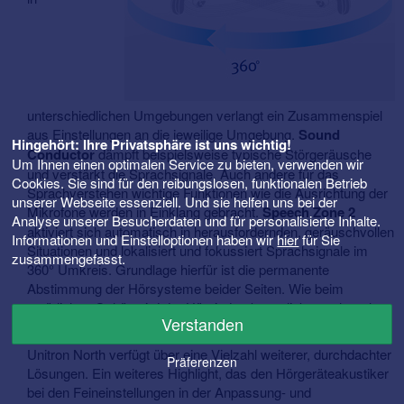
unterschiedlichen Umgebungen verlangt ein Zusammenspiel
aus Einstellungen an die jeweilige Umgebung.
Sound
Hingehört: Ihre Privatsphäre ist uns wichtig!
Conductor
dämpft beispielsweise typische Störgeräusche
Um Ihnen einen optimalen Service zu bieten, verwenden wir
und verstärkt die Sprachsignale. Auch andere für das
Cookies. Sie sind für den reibungslosen, funktionalen Betrieb
Sprachverstehen wichtige Funktionen wie die Ausrichtung der
unserer Webseite essenziell. Und sie helfen uns bei der
Mikrofone werden in Einklang gebracht.
Speech Zone 2
Analyse unserer Besucherdaten und für personalisierte Inhalte.
aktiviert sich automatisch in herausfordernden, geräuschvollen
Informationen und Einstelloptionen haben wir
hier
für Sie
Situationen und lokalisiert und fokussiert Sprachsignale im
zusammengefasst.
360° Umkreis. Grundlage hierfür ist die permanente
Abstimmung der Hörsysteme beider Seiten. Wie beim
natürlichen Gehör wird der Höreindruck von links auch rechts
Verstanden
wahrnehmbar.
Unitron North verfügt über eine Vielzahl weiterer, durchdachter
Präferenzen
Lösungen. Ein weiteres Highlight, das den Hörgeräteakustiker
bei den Feineinstellungen in der Anpassung- und