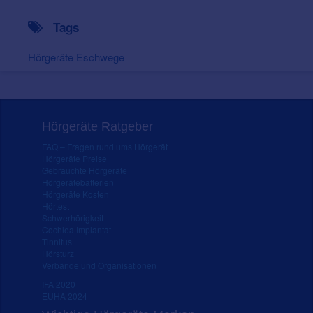
Tags
Hörgeräte Eschwege
Hörgeräte Ratgeber
FAQ – Fragen rund ums Hörgerät
Hörgeräte Preise
Gebrauchte Hörgeräte
Hörgerätebatterien
Hörgeräte Kosten
Hörtest
Schwerhörigkeit
Cochlea Implantat
Tinnitus
Hörsturz
Verbände und Organisationen
IFA 2020
EUHA 2024