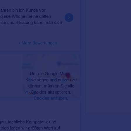
am 15.03.24
Jelena Fischer
hren bin ich Kunde von
Ich bin seit nunmehr 1 Jahr absol
diese Woche meine dritten
zufrieden - und von Anfang an hat al
ice und Beratung kann man sich
Wir sind Frau Reimann für ihre übera
Mehr Bewertungen
Um die Google Maps-
Karte sehen und nutzen zu
können, müssen Sie alle
Cookies akzeptieren.
Cookies erlauben
.
ngen, fachliche Kompetenz und
rieb legen wir größten Wert auf