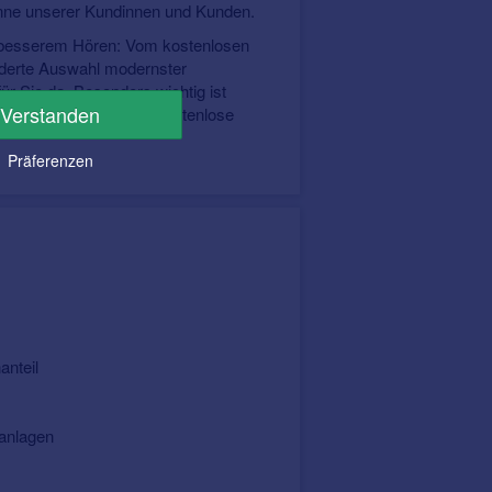
inne unserer Kundinnen und Kunden.
u besserem Hören: Vom kostenlosen
iderte Auswahl modernster
ür Sie da. Besonders wichtig ist
Verstanden
bieten wir Ihnen eine kostenlose
Präferenzen
 Hinter-dem-Ohr-Lösungen – wir
Hörbedürfnis die passende Technik.
l von Verlust oder Schäden –
anteil
lanlagen