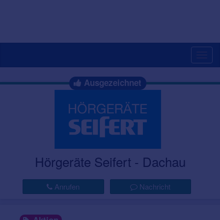
Togg
navig
Ausgezeichnet
Hörgeräte Seifert - Dachau
Anrufen
Nachricht