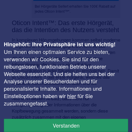
Bei Hörgeräte Seifert erhalten Sie 100€ Rabatt auf
jedes Oticon Intent™*.
Oticon Intent™: Das erste Hörgerät,
das die Intention des Nutzers versteht
In komplexen Hörumgebungen kommen selbst moderne
Hingehört: Ihre Privatsphäre ist uns wichtig!
Hörgeräte an ihre Belastungsgrenze nicht so das
Um Ihnen einen optimalen Service zu bieten,
brandneue Oticon Intent™. Mithilfe der weltweit ersten
verwenden wir Cookies. Sie sind für den
4D-Sensortechnologie bezieht es verschiedene
Informationsquellen ein, um eine effektive
reibungslosen, funktionalen Betrieb unserer
Kommunikation in jeder Situation zu ermöglichen. Damit
Webseite essenziell. Und sie helfen uns bei der
ist Oticon Intent™ das erste Hörgerät, welches das
Analyse unserer Besucherdaten und für
natürliche Kommunikationsverhalten und die
personalisierte Inhalte. Informationen und
Hörintention seines Nutzers versteht.
Einstelloptionen haben wir
hier
für Sie
Neu ist in diesem Ansatz, dass nicht nur
zusammengefasst.
Klangumgebung oder Informationen über die
Kopfbewegung gesammelt werden, sondern diese
zusätzlich zusammen mit den eigenen
Körperbewegungen und Gesprächsaktivitäten analysiert
Verstanden
werden und in die Klangverarbeitung einfließen.