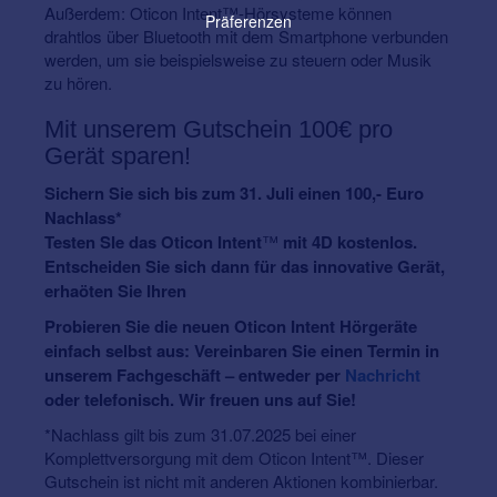
Außerdem: Oticon Intent™-Hörsysteme können
Präferenzen
drahtlos über Bluetooth mit dem Smartphone verbunden
werden, um sie beispielsweise zu steuern oder Musik
zu hören.
Mit unserem Gutschein 100€ pro
Gerät sparen!
Sichern Sie sich bis zum 31. Juli einen 100,- Euro
Nachlass*
Testen SIe das Oticon Intent
™
mit 4D kostenlos.
Entscheiden Sie sich dann für das innovative Gerät,
erhaöten Sie Ihren
Probieren Sie die neuen Oticon Intent Hörgeräte
einfach selbst aus: Vereinbaren Sie einen Termin in
unserem Fachgeschäft – entweder per
Nachricht
oder telefonisch. Wir freuen uns auf Sie!
*Nachlass gilt bis zum 31.07.2025 bei einer
Komplettversorgung mit dem Oticon Intent™. Dieser
Gutschein ist nicht mit anderen Aktionen kombinierbar.