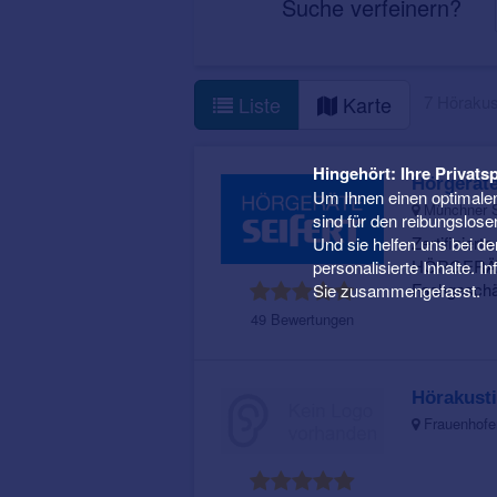
Suche verfeinern?
7 Hörakus
Liste
Karte
Hingehört: Ihre Privatsp
Hörgeräte
Um Ihnen einen optimalen
Münchner S
sind für den reibungslose
Zertifiziert
Und sie helfen uns bei d
HÖRGERÄTE
personalisierte Inhalte. 
Fachgeschäft
Sie zusammengefasst.
49 Bewertungen
Hörakusti
Frauenhofer