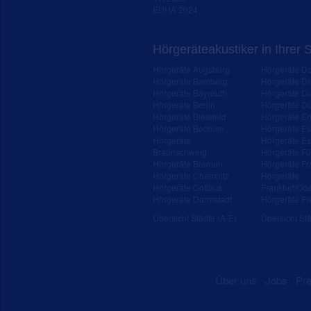
EUHA 2024
Hörgeräteakustiker in Ihrer 
Hörgeräte Augsburg
Hörgeräte D
Hörgeräte Bamberg
Hörgeräte D
Hörgeräte Bayreuth
Hörgeräte Du
Hörgeräte Berlin
Hörgeräte Dü
Hörgeräte Bielefeld
Hörgeräte Erf
Hörgeräte Bochum
Hörgeräte E
Hörgeräte
Hörgeräte Es
Braunschweig
Hörgeräte Fü
Hörgeräte Bremen
Hörgeräte Fr
Hörgeräte Chemnitz
Hörgeräte
Hörgeräte Cottbus
Frankfurt/Od
Hörgeräte Darmstadt
Hörgeräte Fr
Übersicht Städte (A-E)
Übersicht Stä
Über uns
|
Jobs
|
Pr