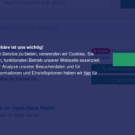
tiker in Dachau & Umgebung
häre ist uns wichtig!
 Seifert - Dachau
Kostenlose
Aktion
 Service zu bieten, verwenden wir Cookies. Sie
Infopaket: Jetzt anford
traße 12a, 85221 Dachau
n, funktionalen Betrieb unserer Webseite essenziell.
e Qualität! Gutes Hören ist Lebensqualität.
er Analyse unserer Besucherdaten und für
Nummer anze
 SEIFERT ist mit über 80
Informationen und Einstelloptionen haben wir
hier
für
en Ihr Partner für ...
Nachrich
k im Optik-Haus Walter
str. 14, 85221 Dachau