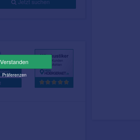
Jetzt suchen
s
ern!
Verstanden
igen
Präferenzen
t