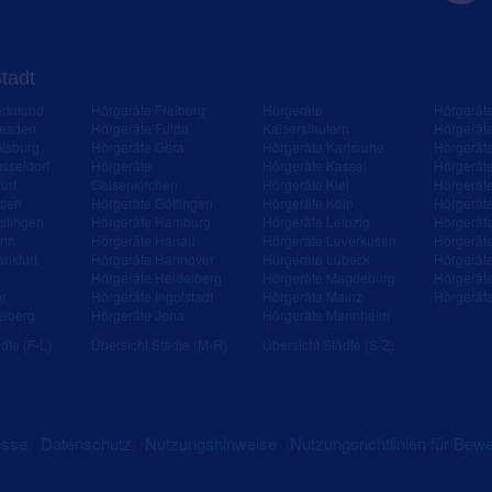
Stadt
ortmund
Hörgeräte Freiburg
Hörgeräte
Hörgerät
resden
Hörgeräte Fulda
Kaiserslautern
Hörgerät
isburg
Hörgeräte Gera
Hörgeräte Karlsruhe
Hörgerät
sseldorf
Hörgeräte
Hörgeräte Kassel
Hörgerät
urt
Gelsenkirchen
Hörgeräte Kiel
Hörgerät
ssen
Hörgeräte Göttingen
Hörgeräte Köln
Hörgerät
slingen
Hörgeräte Hamburg
Hörgeräte Leipzig
Hörgerät
rth
Hörgeräte Hanau
Hörgeräte Leverkusen
Hörgerät
ankfurt
Hörgeräte Hannover
Hörgeräte Lübeck
Hörgerät
Hörgeräte Heidelberg
Hörgeräte Magdeburg
Hörgerät
er
Hörgeräte Ingolstadt
Hörgeräte Mainz
Hörgerät
eiberg
Hörgeräte Jena
Hörgeräte Mannheim
dte (F-L)
Übersicht Städte (M-R)
Übersicht Städte (S-Z)
esse
|
Datenschutz
|
Nutzungshinweise
|
Nutzungsrichtlinien für Bew