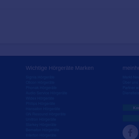
Wichtige Hörgeräte Marken
meinho
Signia Hörgeräte
Markt-New
Oticon Hörgeräte
Über uns
Phonak Hörgeräte
Partner 
Audio Service Hörgeräte
Dienstleis
Widex Hörgeräte
Philips Hörgeräte
Kos
Hansaton Hörgeräte
GN Resound Hörgeräte
Unitron Hörgeräte
Starkey Hörgeräte
Bernafon Hörgeräte
Interton Hörgeräte