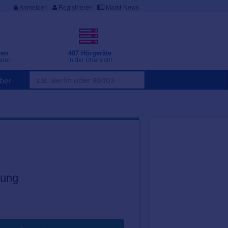
Anmelden
·
Registrieren
Markt-News
gen
487 Hörgeräte
nden
in der Übersicht
ber
bung