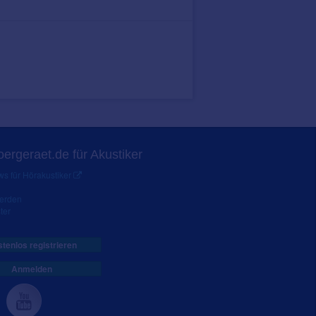
ergeraet.de für Akustiker
s für Hörakustiker
werden
ter
tenlos registrieren
Anmelden