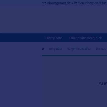
meinhoergeraet.de - Verbraucherportal fü
Hörgeräte
Hörgeräte Vergleich
Hörgeräte
Hörgeräteakustiker
Dachau
Aus