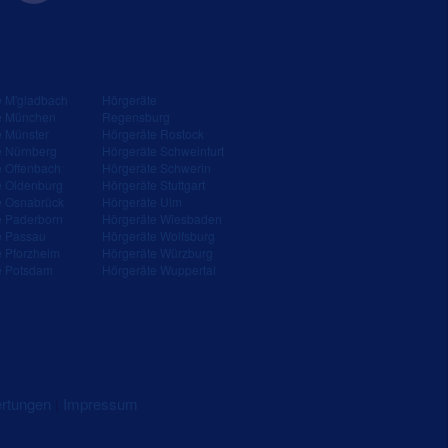
e M'gladbach
Hörgeräte
e München
Regensburg
e Münster
Hörgeräte Rostock
e Nürnberg
Hörgeräte Schweinfurt
e Offenbach
Hörgeräte Schwerin
e Oldenburg
Hörgeräte Stuttgart
e Osnabrück
Hörgeräte Ulm
e Paderborn
Hörgeräte Wiesbaden
e Passau
Hörgeräte Wolfsburg
e Pforzheim
Hörgeräte Würzburg
e Potsdam
Hörgeräte Wuppertal
ertungen
|
Impressum