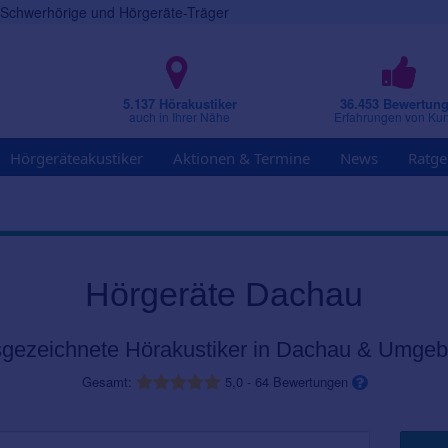
r Schwerhörige und Hörgeräte-Träger
5.137 Hörakustiker
36.453 Bewertun
auch in Ihrer Nähe
Erfahrungen von Ku
Hörgeräteakustiker
Aktionen & Termine
News
Ratge
Hörgeräte Dachau
gezeichnete Hörakustiker in Dachau & Umge
Gesamt:
5,0
-
64
Bewertungen