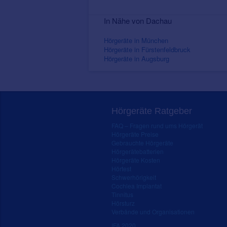
In Nähe von Dachau
Hörgeräte in München
Hörgeräte in Fürstenfeldbruck
Hörgeräte in Augsburg
Hörgeräte Ratgeber
FAQ – Fragen rund ums Hörgerät
Hörgeräte Preise
Gebrauchte Hörgeräte
Hörgerätebatterien
Hörgeräte Kosten
Hörtest
Schwerhörigkeit
Cochlea Implantat
Tinnitus
Hörsturz
Verbände und Organisationen
IFA 2020