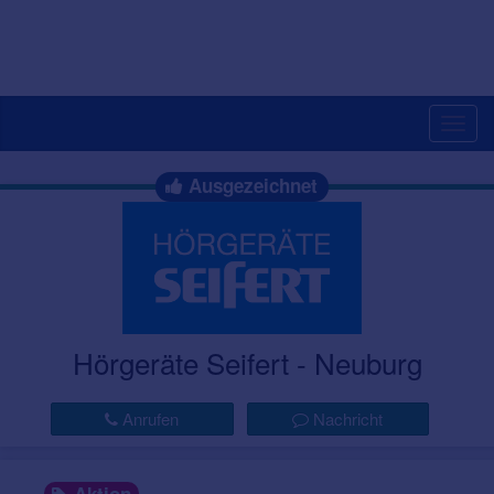
Togg
navig
Ausgezeichnet
Hörgeräte Seifert - Neuburg
Anrufen
Nachricht