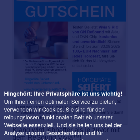
Hingehört: Ihre Privatsphäre ist uns wichtig!
Um Ihnen einen optimalen Service zu bieten,
*Sichern Sie sich bis zu 200,- für Ihre Versorgung (pro Ohr 100
€) mit den neuen Vivia von ReSound.
verwenden wir Cookies. Sie sind für den
--- Speichern Sie sich den Gutschein ab und kommen Sie damit
reibungslosen, funktionalen Betrieb unserer
zu uns ins Fachgeschäft! ---
Webseite essenziell. Und sie helfen uns bei der
Klang wird lebhafter als je zuvor mit
Analyse unserer Besucherdaten und für
dem ReSound Vivia™!