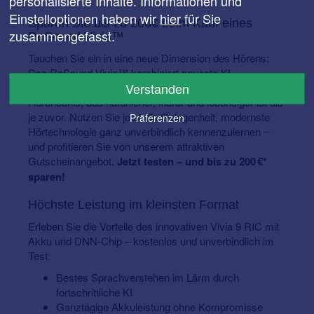
personalisierte Inhalte. Informationen und
Einstelloptionen haben wir
hier
für Sie
Sparen Sie bis zu 200€ beim Kauf eines
zusammengefasst.
ReSound Vivia™
Tauchen Sie ein in eine neue Dimension des Hörens:
Das ReSound Vivia™ kombiniert neueste KI-
Verstanden
Technologie mit herausragendem Design – für ein
Hörerlebnis, das natürlicher, klarer und lebendiger ist als
je zuvor. Nutzen Sie jetzt die Gelegenheit, modernste
Präferenzen
Hörtechnologie ganz unverbindlich kennenzulernen –
und profitieren Sie von unserem attraktiven
Gutscheinangebot.
Jetzt testen – und bis zu 200 €*
sparen!
Höchste Leistung im kleinsten Format
Erleben Sie die Vorteile des innovativen Vivia 9 RIC mit
Akku und DNN-Chip – kostenlos und unverbindlich im
Test:
Bestes Sprachverstehen im Lärm durch
fortschrittliche KI
Ganztägige Akkuleistung ohne Kompromisse