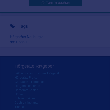
Termin buchen
Tags
Hörgeräte Neuburg an
der Donau
Hörgeräte Ratgeber
FAQ – Fragen rund ums Hörgerät
Hörgeräte Preise
Gebrauchte Hörgeräte
Hörgerätebatterien
Hörgeräte Kosten
Hörtest
Schwerhörigkeit
Cochlea Implantat
Tinnitus