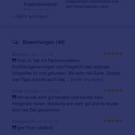
maßgefertigter Gehörschutz aus
Lebensqualität durch gutes Hören.
Ergebnisanalyse
dem firmeneigenen Labor.
Erfassung der
Ein besonders großes und modernes Angebot mit den
Mehr anzeigen
jeweiligen Hör-
führenden Marken-Herstellern ermöglicht dies für
jeden
Anforderungen und Erwartungen
individuellen Hörbedarf und Geldbeutel
- vom
kompetente Fachberatung zu individuellen
Premium- bis zum zuzahlungsfreien* Hörgerät!
Lösungsmöglichkeiten
Unser
firmeninternes Labor und eine eigene
Bewertungen (49)
modernste Mess- und Anpassverfahren
Werkstatt
geben Ihnen die Gewissheit einer
breites Angebot aktueller Marken-Hörgeräte in
professionellen und für Sie maßgeschneiderten
allen Preis- und Technik-Stufen
am 14.11.23
Monika L.
Ausführung sowie zuverlässiger Reparaturen ohne
Frau G. hat mit Fachkompetenz,
maßgefertigte Ohrpassstücke aus dem eigenen
unnötigen Zeitverlust.
Einfühlungsvermögen und Freigefühl das optimale
Profilabor
Hörgeräte für und gefunden. Mit sehr viel Ruhe, Geduld
individualisierte Hörgeräte-Anpassung
und Tipps konnte auch das ...
[
mehr anzeigen
]
vergleichende Anpassung geeigneter Hörsysteme
Kostenloses Info-Paket
innovatives Hörtraining
am 10.09.23
Ratgeber mit Hörgeräte-Muster.
Friedl Konrad
nützliches Zubehör für die Reinigung und Pflege
Ich wurde sehr gut beraten und konnte zwei
von Hörgeräten
Hörgeräte testen. Beratung war sehr gut und es wurde
sich viel Zeit genommen.
Weitere Leistungen
apparative Tinnitus-Versorgung im Rahmen der
am 30.05.23
Hildegard N.
Tinnitus-Retraining-Therapie
[per Post validiert]
eigener Hörgeräte-Reparaturservice