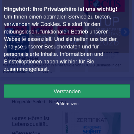
Hingehört: Ihre Privatsphäre ist uns wichtig!
Um Ihnen einen optimalen Service zu bieten,
verwenden wir Cookies. Sie sind für den
reibungslosen, funktionalen Betrieb unserer
Webseite essenziell. Und sie helfen uns bei der
Analyse unserer Besucherdaten und für
personalisierte Inhalte. Informationen und
TOP-Arbeitgeber
Einstelloptionen haben wir
hier
für Sie
Wir haben auch 2026 wieder in einer Studie von FOCUS Business in der
zusammengefasst.
Rubrik „Medizintechnik“ das ...
Verstanden
Über
Hörgeräte Seifert - Neuburg
Präferenzen
Gutes Hören ist
Lebensqualität.
HÖRGERÄTE