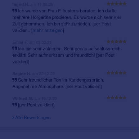
Ersatzgeräte im Reparaturfall
am 11.05.23
Ingrid H.
Ich wurde von Frau F. bestens beraten. Ich durfte
Service-Scheckheft
mehrere Hörgeräte probieren. Es wurde sich sehr viel
Hörgeräte-Versicherung
Zeit genommen. Ich bin sehr zufrieden. [per Post
nützliches Zubehör für spezielle Hörsituationen –
validier...
nicht nur für Hörgeräte-Träger
[
mehr anzeigen
]
Kennenlern-Termin
individuelle Gehörschutz-Beratung
Unverbindlich und kostenlos vereinbaren.
am 03.02.23
Emmi F.
maßgefertigte Gehörschutz-Lösungen für Freizeit
Ich bin sehr zufrieden. Sehr genau aufschlussreich
und Beruf aus dem eigenen Profi-Labor
erklärt! Sehr aufmerksam und freundlich! [per Post
In-Ear-Monitoring für professionellen
validiert]
Bühnensound und unmittelbaren Musikgenuss
am 22.12.22
Regine H.
Sehr freundlicher Ton im Kundengespräch.
Angenehme Atmosphäre. [per Post validiert]
am 19.12.22
Wilfried M.
[per Post validiert]
Lernen Sie uns und unsere Angebote kennen.
Alle Bewertungen
Unverbindlich und kostenfrei. Vereinbaren Sie
einfach einen Termin.
Nutzen Sie hierfür unsere
Kontaktbox, rufen Sie an oder schicken Sie uns Ihren