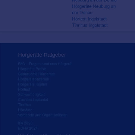
Hörgeräte Neuburg an
der Donau
Hörtest Ingolstadt
Tinnitus Ingolstadt
Hörgeräte Ratgeber
FAQ – Fragen rund ums Hörgerät
Hörgeräte Preise
Gebrauchte Hörgeräte
Hörgerätebatterien
Hörgeräte Kosten
Hörtest
Schwerhörigkeit
Cochlea Implantat
Tinnitus
Hörsturz
Verbände und Organisationen
IFA 2020
EUHA 2024