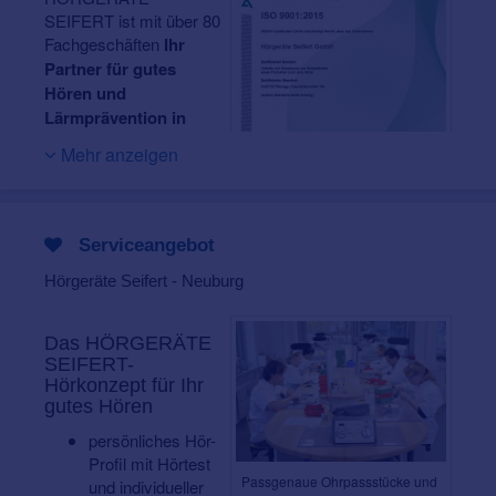
SEIFERT ist mit über 80
Fachgeschäften
Ihr
Partner für gutes
Hören und
Lärmprävention in
Süddeutschland
.
Mehr anzeigen
Bereits seit 1962
engagieren sich unsere
Mitarbeiter mit hoher
Fachkenntnis und
Zertifizierte Qualität!
Serviceangebot
großem
Einfühlungsvermögen für bestmöglichen Hör-Erfolg und
Hörgeräte Seifert - Neuburg
höchste Zufriedenheit jedes einzelnen Kunden.
Ihr Gehör ist bei uns in besten Händen!
Denn für
Das HÖRGERÄTE
unsere qualifizierten Hörakustikerinnen und
SEIFERT-
Hörkonzept für Ihr
Hörakustiker stehen Sie mit Ihren ganz persönlichen
gutes Hören
Wünsche und Anforderungen immer im Mittelpunkt. So
schaffen wir mit unserer großen Expertise und dem
persönliches Hör-
Einsatz modernster Mess- und Anpassverfahren die
Profil mit Hörtest
optimale Hörlösung für Sie – und eine verbesserte
Passgenaue
Ohrpassstücke
und
und individueller