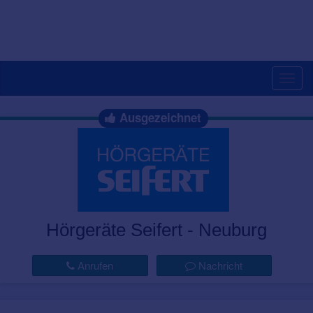
Togg
navig
Ausgezeichnet
Hörgeräte Seifert - Neuburg
Anrufen
Nachricht