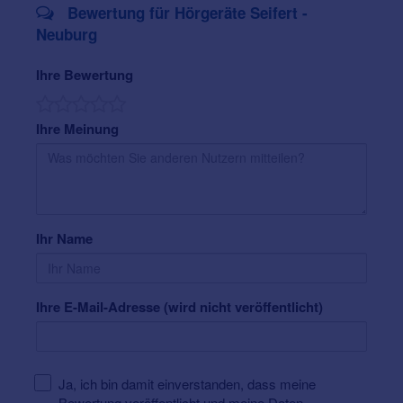
Termin-Wunsch online zu. Oder aber Sie kommen bei
Bewertung für Hörgeräte Seifert -
uns vorbei.
Neuburg
Ihre Bewertung
Ihre Meinung
Ihr Name
Ihre E-Mail-Adresse (wird nicht veröffentlicht)
Ja, ich bin damit einverstanden, dass meine
Bewertung veröffentlicht und meine Daten