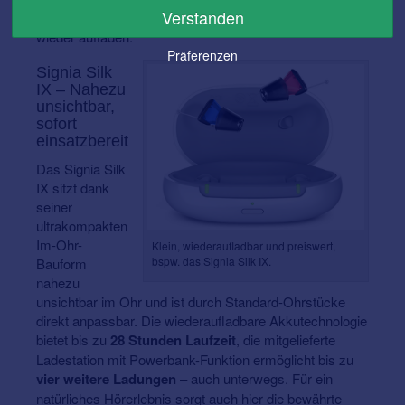
Verstanden
lässt sich das Active Mini IX bis zu drei Mal komplett
wieder aufladen.
Präferenzen
Signia Silk
IX – Nahezu
unsichtbar,
sofort
einsatzbereit
Das Signia Silk
IX sitzt dank
seiner
ultrakompakten
Im-Ohr-
Klein, wiederaufladbar und preiswert,
bspw. das Signia Silk IX.
Bauform
nahezu
unsichtbar im Ohr und ist durch Standard-Ohrstücke
direkt anpassbar. Die wiederaufladbare Akkutechnologie
bietet bis zu
28 Stunden Laufzeit
, die mitgelieferte
Ladestation mit Powerbank-Funktion ermöglicht bis zu
vier weitere Ladungen
– auch unterwegs. Für ein
natürliches Hörerlebnis sorgt auch hier die bewährte