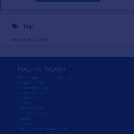
Tags
Hörgeräte Tostedt
Hörgeräte Ratgeber
FAQ – Fragen rund ums Hörgerät
Hörgeräte Preise
Gebrauchte Hörgeräte
Hörgerätebatterien
Hörgeräte Kosten
Hörtest
Schwerhörigkeit
Cochlea Implantat
Tinnitus
Hörsturz
Verbände und Organisationen