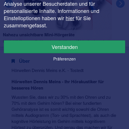
Analyse unserer Besucherdaten und für
personalisierte Inhalte. Informationen und
Einstelloptionen haben wir
hier
für Sie
zusammengefasst.
Nahezu unsichtbare Mini-Hörgeräte
Ideale Hörlösungen für Menschen, die Wert auf Diskretion legen!
Verstanden
Präferenzen
Über
Hörwelten Dennis Meins e.K. - Tostedt
Hörwelten Dennis Meins - Ihr Hörakustiker für
besseres Hören
Wussten Sie, dass wir zu 30% mit den Ohren und zu
70% mit dem Gehirn hören? Bei einer fundierten
Gehöranalyse ist es somit wichtig sowohl die Ohren
mittels Audiogramm (Ton- und Sprachtest), als auch die
kognitive Hörleistung im Gehirn mittels kognitivem
Hörtest zu überprüfen. Und genau das machen wir für