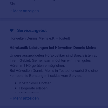
Sie.
Mehr anzeigen
Wir schauen uns ihren gesamten Hörvorgang an, von
der Ohrmuschel bis hin zum auditiven Cortex, dem
Hörzentrum, im Gehirn. So könnne wir ihnen sagen, wo
eventuell Defizite vorhanden sind und welches die beste
Serviceangebot
Strategie bei ihnen ist um die Hörschwierigkeiten zu
beseitigen.
Hörwelten Dennis Meins e.K. - Tostedt
Zudem sind wir ihr Ansprechpartner für maßgefertigten
Hörakustik-Leistungen bei Hörwelten Dennis Meins
Gehörschutz aller Art, Tinnitus, Hyperakusis und
Misophonie.
Unsere ausgebildeten Hörakustiker sind Spezialisten auf
ihrem Gebiet. Gemeinsam möchten wir Ihnen gutes
Für höchste Kundenzufriedenheit sorgen ebenso unsere
Hören mit Hörgeräten ermöglichen.
innovativen Lösungen und unser engagierter Service
Bei Hörwelten Dennis Meins in Tostedt erwartet Sie eine
rund um das Thema gutes Hören.
kompetente Beratung mit exklusivem Service.
Wir freuen uns auf Ihren Besuch.
Kostenloser Hörtest
Hörgeräte erleben
Hörberatung
Mehr anzeigen
Hörtraining
Hörgeräte-Check