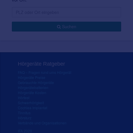
Suchen
Hörgeräte Ratgeber
FAQ – Fragen rund ums Hörgerät
Hörgeräte Preise
Gebrauchte Hörgeräte
Hörgerätebatterien
Hörgeräte Kosten
Hörtest
Schwerhörigkeit
Cochlea Implantat
Tinnitus
Hörsturz
Verbände und Organisationen
IFA 2020