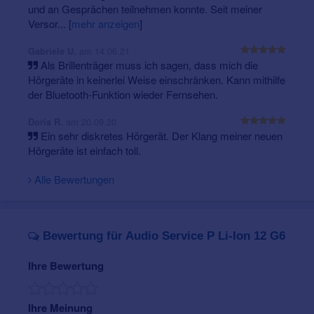
können auch sämtliche Hörgeräte-Einstellungen
und an Gesprächen teilnehmen konnte. Seit meiner
vorgenommen werden.
Passendes Zubehör für das
Versor...
[
mehr anzeigen
]
Audio Service P Li-Ion 12 G6 finden Sie hier
.
am 14.06.21
Gabriele U.
Varianten
Als Brillenträger muss ich sagen, dass mich die
Hörgeräte in keinerlei Weise einschränken. Kann mithilfe
Audio Service P Li-Ion 12 G6-Modelle sind in 10 Farben
der Bluetooth-Funktion wieder Fernsehen.
erhältlich, welche passend zu Teint, Haarfarbe oder
persönlichem Geschmack gewählt werden können.
am 20.09.20
Doris R.
Weitere Informationen über
Hörgeräte Preise
und
Ein sehr diskretes Hörgerät. Der Klang meiner neuen
Zuzahlung der Krankenkassen
.
Hörgeräte ist einfach toll.
Alle Bewertungen
Bewertung für Audio Service P Li-Ion 12 G6
Ihre Bewertung
Ihre Meinung