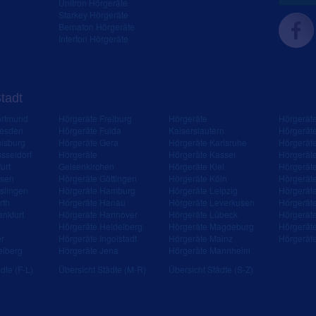
Unitron Hörgeräte
Starkey Hörgeräte
Bernafon Hörgeräte
Interton Hörgeräte
Stadt
ortmund
Hörgeräte Freiburg
Hörgeräte
Hörgerät
resden
Hörgeräte Fulda
Kaiserslautern
Hörgerät
isburg
Hörgeräte Gera
Hörgeräte Karlsruhe
Hörgerät
sseldorf
Hörgeräte
Hörgeräte Kassel
Hörgerät
urt
Gelsenkirchen
Hörgeräte Kiel
Hörgerät
ssen
Hörgeräte Göttingen
Hörgeräte Köln
Hörgerät
slingen
Hörgeräte Hamburg
Hörgeräte Leipzig
Hörgerät
rth
Hörgeräte Hanau
Hörgeräte Leverkusen
Hörgerät
ankfurt
Hörgeräte Hannover
Hörgeräte Lübeck
Hörgerät
Hörgeräte Heidelberg
Hörgeräte Magdeburg
Hörgerät
er
Hörgeräte Ingolstadt
Hörgeräte Mainz
Hörgerät
eiberg
Hörgeräte Jena
Hörgeräte Mannheim
dte (F-L)
Übersicht Städte (M-R)
Übersicht Städte (S-Z)