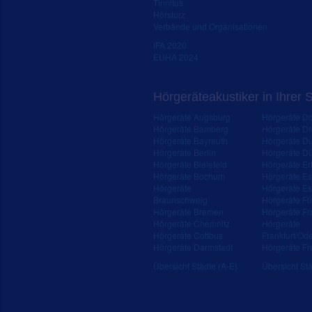
Tinnitus
Hörsturz
Verbände und Organisationen
IFA 2020
EUHA 2024
Hörgeräteakustiker in Ihrer 
Hörgeräte Augsburg
Hörgeräte D
Hörgeräte Bamberg
Hörgeräte D
Hörgeräte Bayreuth
Hörgeräte Du
Hörgeräte Berlin
Hörgeräte Dü
Hörgeräte Bielefeld
Hörgeräte Erf
Hörgeräte Bochum
Hörgeräte E
Hörgeräte
Hörgeräte Es
Braunschweig
Hörgeräte Fü
Hörgeräte Bremen
Hörgeräte Fr
Hörgeräte Chemnitz
Hörgeräte
Hörgeräte Cottbus
Frankfurt/Od
Hörgeräte Darmstadt
Hörgeräte Fr
Übersicht Städte (A-E)
Übersicht Stä