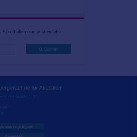
 Sie erhalten eine ausführliche
Suchen
ergeraet.de für Akustiker
s für Hörakustiker
werden
ter
tenlos registrieren
Anmelden