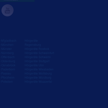
e M'gladbach
Hörgeräte
e München
Regensburg
e Münster
Hörgeräte Rostock
e Nürnberg
Hörgeräte Schweinfurt
e Offenbach
Hörgeräte Schwerin
e Oldenburg
Hörgeräte Stuttgart
e Osnabrück
Hörgeräte Ulm
e Paderborn
Hörgeräte Wiesbaden
e Passau
Hörgeräte Wolfsburg
e Pforzheim
Hörgeräte Würzburg
e Potsdam
Hörgeräte Wuppertal