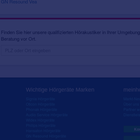
GN Resound Vea
Finden Sie hier unsere qualifizierten Hörakustiker in Ihrer Umgebung.
Beratung vor Ort.
Wichtige Hörgeräte Marken
meinho
Signia Hörgeräte
Markt-New
Oticon Hörgeräte
Über uns
Phonak Hörgeräte
Partner 
Audio Service Hörgeräte
Dienstleis
Widex Hörgeräte
Philips Hörgeräte
Kos
Hansaton Hörgeräte
GN Resound Hörgeräte