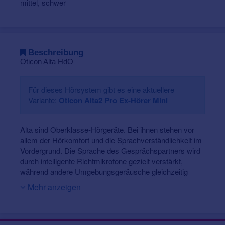
mittel, schwer
Beschreibung
Oticon Alta HdO
Für dieses Hörsystem gibt es eine aktuellere
Variante:
Oticon Alta2 Pro Ex-Hörer Mini
Alta sind Oberklasse-Hörgeräte. Bei ihnen stehen vor
allem der Hörkomfort und die Sprachverständlichkeit im
Vordergrund. Die Sprache des Gesprächspartners wird
durch intelligente Richtmikrofone gezielt verstärkt,
während andere Umgebungsgeräusche gleichzeitig
abgesenkt werden. Ein möglichst natürlicher
Mehr anzeigen
Klangeindruck wird dank der großen Bandbreite erzielt.
Und durch die optional erhältliche ConnectLine-
Fernbedienung können diese Hörgeräte, z.B. mit
Tablets, Laptops, Fernseher, Telefonen und