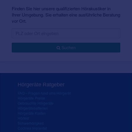
Finden Sie hier unsere qualifizierten Hörakustiker in
Ihrer Umgebung. Sie erhalten eine ausführliche Beratung
vor Ort.
Suchen
Hörgeräte Ratgeber
FAQ – Fragen rund ums Hörgerät
Hörgeräte Preise
Gebrauchte Hörgeräte
Hörgerätebatterien
Hörgeräte Kosten
Hörtest
Schwerhörigkeit
Cochlea Implantat