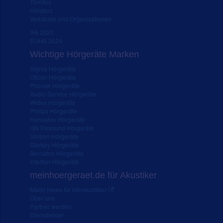
Tinnitus
Hörsturz
Verbände und Organisationen
IFA 2020
EUHA 2024
Wichtige Hörgeräte Marken
Signia Hörgeräte
Oticon Hörgeräte
Phonak Hörgeräte
Audio Service Hörgeräte
Widex Hörgeräte
Philips Hörgeräte
Hansaton Hörgeräte
GN Resound Hörgeräte
Unitron Hörgeräte
Starkey Hörgeräte
Bernafon Hörgeräte
Interton Hörgeräte
meinhoergeraet.de für Akustiker
Markt-News für Hörakustiker
Über uns
Partner werden
Dienstleister