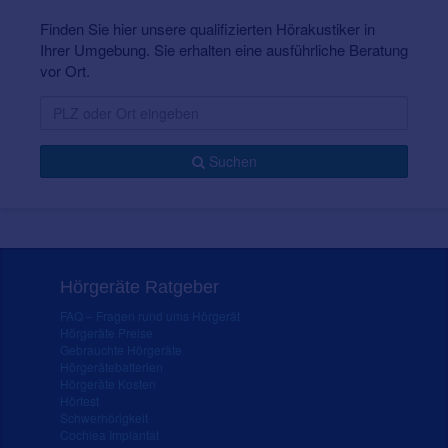
Finden Sie hier unsere qualifizierten Hörakustiker in
Ihrer Umgebung. Sie erhalten eine ausführliche Beratung
vor Ort.
Suchen
Hörgeräte Ratgeber
FAQ – Fragen rund ums Hörgerät
Hörgeräte Preise
Gebrauchte Hörgeräte
Hörgerätebatterien
Hörgeräte Kosten
Hörtest
Schwerhörigkeit
Cochlea Implantat