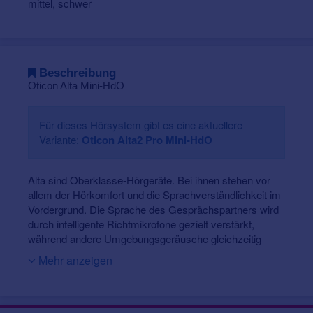
mittel, schwer
Beschreibung
Oticon Alta Mini-HdO
Für dieses Hörsystem gibt es eine aktuellere
Variante:
Oticon Alta2 Pro Mini-HdO
Alta sind Oberklasse-Hörgeräte. Bei ihnen stehen vor
allem der Hörkomfort und die Sprachverständlichkeit im
Vordergrund. Die Sprache des Gesprächspartners wird
durch intelligente Richtmikrofone gezielt verstärkt,
während andere Umgebungsgeräusche gleichzeitig
abgesenkt werden. Ein möglichst natürlicher
Mehr anzeigen
Klangeindruck wird dank der großen Bandbreite erzielt.
Und durch die optional erhältliche ConnectLine-
Fernbedienung können diese Hörgeräte, z.B. mit
Tablets, Laptops, Fernseher, Telefonen und