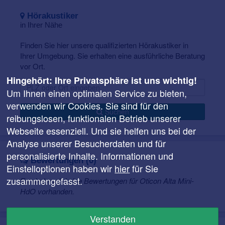
Musikanlagen, gekoppelt werden. Die Klänge werden
Hörakustiker
dann direkt an die Hörgeräte übertragen.
in Ihrer Nähe
Alta Mini-HdO sind Hinter-dem-Ohr-Hörgeräte mit
Finden Sie hier unsere qualifizierten Hörakustiker in
dünnen Schallschläuchen und bequemen
Ihrer Umgebung. Sie erhalten eine ausführliche Beratung
Ohrpassstück. Sie sind sehr diskret und überzeugen
vor Ort.
dank dieser offenen Versorgung einen angenehmen
Tragekomfort. Diese Hörgeräte sind außerdem
Hingehört: Ihre Privatsphäre ist uns wichtig!
Schmutz- und Wasserresistent nach der IP57
Um Ihnen einen optimalen Service zu bieten,
Schutznorm. Alta Pro Hörgeräte in vielen modischen,
verwenden wir Cookies. Sie sind für den
edlen und klassischen Farben erhältlich.
Suchen
reibungslosen, funktionalen Betrieb unserer
Webseite essenziell. Und sie helfen uns bei der
Analyse unserer Besucherdaten und für
personalisierte Inhalte. Informationen und
Bewertungen (0)
Einstelloptionen haben wir
hier
für Sie
zusammengefasst.
Es sind noch keine Bewertungen für Oticon Alta Mini-
HdO vorhanden.
Verstanden