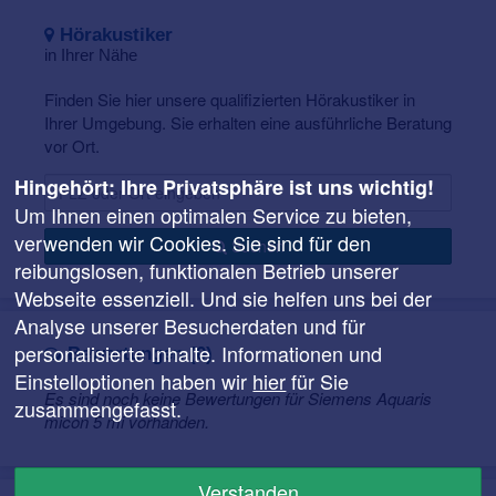
einem eindrucksvollen Hörerlebnis.
Hörakustiker
in Ihrer Nähe
Finden Sie hier unsere qualifizierten Hörakustiker in
Ihrer Umgebung. Sie erhalten eine ausführliche Beratung
vor Ort.
Hingehört: Ihre Privatsphäre ist uns wichtig!
Um Ihnen einen optimalen Service zu bieten,
verwenden wir Cookies. Sie sind für den
Suchen
reibungslosen, funktionalen Betrieb unserer
Webseite essenziell. Und sie helfen uns bei der
Analyse unserer Besucherdaten und für
personalisierte Inhalte. Informationen und
Bewertungen (0)
Einstelloptionen haben wir
hier
für Sie
Es sind noch keine Bewertungen für Siemens Aquaris
zusammengefasst.
micon 5 mi vorhanden.
Verstanden