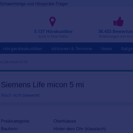
r Schwerhörige und Hörgeräte-Träger
5.137 Hörakustiker
36.453 Bewertu
auch in Ihrer Nähe
Erfahrungen von Ku
Hörgeräteakustiker
Aktionen & Termine
News
Ratge
 Life micon 5 mi
Siemens Life micon 5 mi
Noch nicht bewertet.
Preiskategorie:
Oberklasse
Bauform:
Hinter dem Ohr (klassisch)