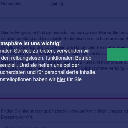
Hörverlust:
gering
Dieses Hörgerät enthält die neueste Technologie der Marke Siemens.
natürlichen Klang und individuelle Bedürfnisse in eine harmonische 
vatsphäre ist uns wichtig!
Drahtlose Verknüpfung zu Geräten wie Handy oder Fernseher ebens
malen Service zu bieten, verwenden wir
Rückkopplung oder Steuerung von Situationen führen zu einem eindr
r den reibungslosen, funktionalen Betrieb
Dieses Hinter-dem-Ohr-Gerät ist besonders klein und komfortabel zu 
enziell. Und sie helfen uns bei der
Design und natürlichen Klang durch eine möglichst offene Versorgun
cherdaten und für personalisierte Inhalte.
instelloptionen haben wir
hier
für Sie
Mehr anzeigen
Finden Sie hier unsere qualifizierten Hörakustiker in Ihrer Umgebung.
Beratung vor Ort.