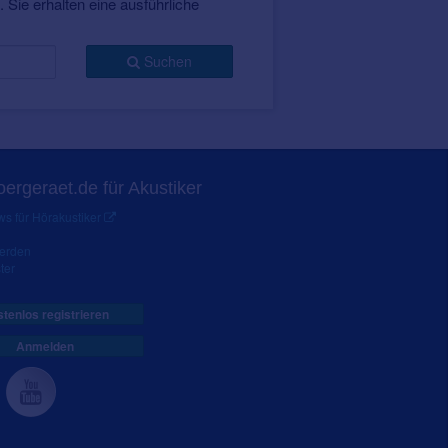
 Sie erhalten eine ausführliche
Suchen
ergeraet.de für Akustiker
s für Hörakustiker
werden
ter
tenlos registrieren
Anmelden