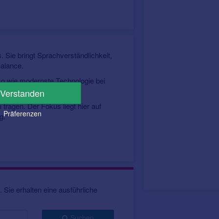
 Sie bringt Sprachverständlichkeit,
Balance.
o wie modernste Technologie bei
ucksvollen Hörerlebnis.
Verstanden
tragen. Der Fokus liegt hier auf
Präferenzen
g.
 Sie erhalten eine ausführliche
Suchen