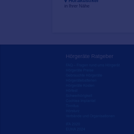
Hörakustiker
in Ihrer Nähe
Hörgeräte Ratgeber
FAQ – Fragen rund ums Hörgerät
Hörgeräte Preise
Gebrauchte Hörgeräte
Hörgerätebatterien
Hörgeräte Kosten
Hörtest
Schwerhörigkeit
Cochlea Implantat
Tinnitus
Hörsturz
Verbände und Organisationen
IFA 2020
EUHA 2024