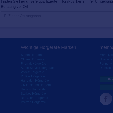
Finden Sie hier unsere qualifizierten Hörakustiker in Ihrer Umgebung.
Beratung vor Ort.
Wichtige Hörgeräte Marken
meinho
Signia Hörgeräte
Markt-New
Oticon Hörgeräte
Über uns
Phonak Hörgeräte
Partner 
Audio Service Hörgeräte
Dienstleis
Widex Hörgeräte
Philips Hörgeräte
Kos
Hansaton Hörgeräte
GN Resound Hörgeräte
Unitron Hörgeräte
Starkey Hörgeräte
Bernafon Hörgeräte
Interton Hörgeräte