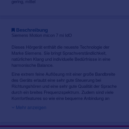
gering, mittel
Beschreibung
Siemens Motion micon 7 mi IdO
Dieses Hörgerät enthält die neueste Technologie der
Marke Siemens. Sie bringt Sprachverständlichkeit,
natürlichen Klang und individuelle Bedürfnisse in eine
harmonische Balance.
Eine extrem feine Auflösung mit einer große Bandbreite
des Geräts erlaubt eine sehr gute Steuerung bei
Richtungshören und eine sehr gute Qualität der Sprache
durch ein breites Frequenzspektrum. Zudem sind viele
Komfortfeatures so wie eine bequeme Anbindung an
Handy oder Fernseher kein Problem.
Mehr anzeigen
Das Produkt verfügt über Im-Ohr-Geräte die so winzig
sind, dass Sie (fast) im Gehörgang verschwinden, aber
auch etwas größere Bauformen, die in der Muschel