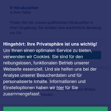
noch zu sehen sind, dafür über mehr Leistung und z.B.
drahtlos-Technologien verfügen können.
Hörakustiker
in Ihrer Nähe
Finden Sie hier unsere qualifizierten Hörakustiker in
Ihrer Umgebung. Sie erhalten eine ausführliche Beratung
vor Ort.
Hingehört: Ihre Privatsphäre ist uns wichtig!
Um Ihnen einen optimalen Service zu bieten,
Suchen
verwenden wir Cookies. Sie sind für den
reibungslosen, funktionalen Betrieb unserer
Webseite essenziell. Und sie helfen uns bei der
Analyse unserer Besucherdaten und für
Bewertungen (0)
personalisierte Inhalte. Informationen und
Einstelloptionen haben wir
hier
für Sie
Es sind noch keine Bewertungen für Siemens Motion
zusammengefasst.
micon 7 mi IdO vorhanden.