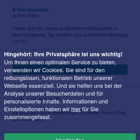
steht für hochwertiges Design. Außerdem überzeugen
Hörakustiker
die Fusion-Hörgeräte durch eine leichte Handhabung.
in Ihrer Nähe
Eine Besonderheit: Fusion Hörgeräte können auf
Wunsch mit Swarovski Elements in Handarbeit veredelt
Finden Sie hier unsere qualifizierten Hörakustiker in
werden.
Ihrer Umgebung. Sie erhalten eine ausführliche Beratung
vor Ort.
Hingehört: Ihre Privatsphäre ist uns wichtig!
Um Ihnen einen optimalen Service zu bieten,
verwenden wir Cookies. Sie sind für den
Suchen
reibungslosen, funktionalen Betrieb unserer
Webseite essenziell. Und sie helfen uns bei der
Analyse unserer Besucherdaten und für
Bewertungen (0)
personalisierte Inhalte. Informationen und
Einstelloptionen haben wir
hier
für Sie
Es sind noch keine Bewertungen für Widex Fusion Clear
zusammengefasst.
330 vorhanden.