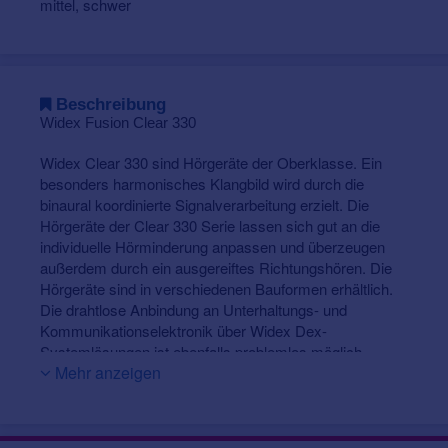
mittel, schwer
Beschreibung
Widex Fusion Clear 330
Widex Clear 330 sind Hörgeräte der Oberklasse. Ein
besonders harmonisches Klangbild wird durch die
binaural koordinierte Signalverarbeitung erzielt. Die
Hörgeräte der Clear 330 Serie lassen sich gut an die
individuelle Hörminderung anpassen und überzeugen
außerdem durch ein ausgereiftes Richtungshören. Die
Hörgeräte sind in verschiedenen Bauformen erhältlich.
Die drahtlose Anbindung an Unterhaltungs- und
Kommunikationselektronik über Widex Dex-
Systemlösungen ist ebenfalls problemlos möglich.
Mehr anzeigen
Das Fusion ist ein sehr diskretes Hinter-dem-Ohr-
Hörgerät, da sich der Hörer im Gehörgang befindet (RIC
= Receiver in the Canal-Hörgerät). Das Fusion ist in
vielen, modischen Farben und Farbkombinationen und