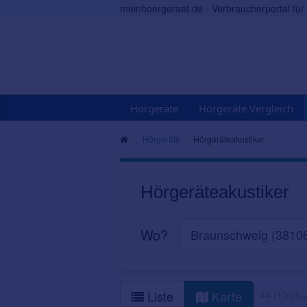
meinhoergeraet.de - Verbraucherportal fü
Hörgeräte
Hörgeräte Vergleich
Hörgeräte
Hörgeräteakustiker
Hörgeräteakustiker
Wo?
44 Hörakus
Liste
Karte