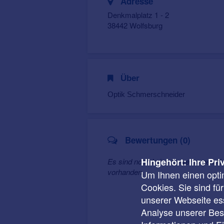
Adresse
Denkmalplatz 1 - 2
38442 Wolfsburg
Über
Optik Schmerschneider
Bewertungen (0)
Hingehört: Ihre Pri
Es sind noch keine Bewertungen fü
vorhanden.
Um Ihnen einen opti
Cookies. Sie sind fü
unserer Webseite ess
Analyse unserer Besu