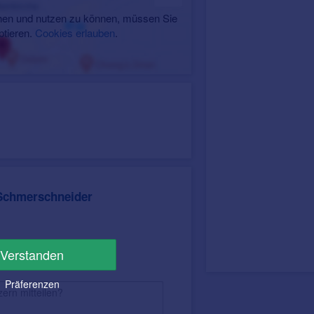
en und nutzen zu können, müssen Sie
ptieren.
Cookies erlauben
.
Schmerschneider
Verstanden
Präferenzen