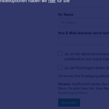
instelloptionen haben wir
hier
für Sie
Ihr Name
Ihre E-Mail-Adresse (wird nich
Ja, ich bin damit einversta
veröffentlicht und meine Da
Ja, bei Rückfragen dürfen S
Sie können Ihre Einwilligung jederze
Veröffentlicht werden Ihre
Hinweis:
Name. Es steht Ihnen frei, Ihren N
Bewertungsrichtlinien
.
Absenden