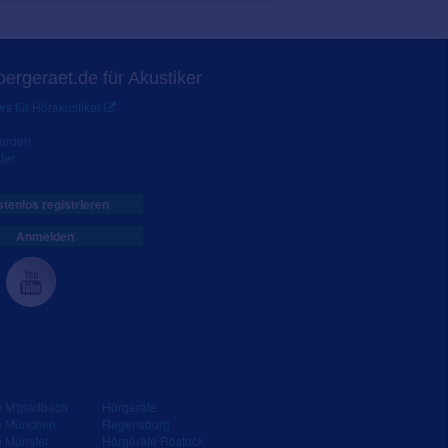
ergeraet.de für Akustiker
s für Hörakustiker
werden
ter
tenlos registrieren
Anmelden
e M'gladbach
Hörgeräte
e München
Regensburg
e Münster
Hörgeräte Rostock