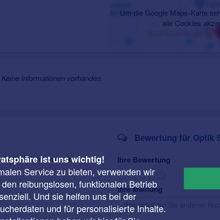
Um die Google Maps-Karte seh
alle Cookies akze
Keine Informationen vorhanden.
Bewertung für Optik 
vatsphäre ist uns wichtig!
r Optik Schmerschneider
Ihre Bewertung
malen Service zu bieten, verwenden wir
r den reibungslosen, funktionalen Betrieb
Ihre Meinung
enziell. Und sie helfen uns bei der
cherdaten und für personalisierte Inhalte.