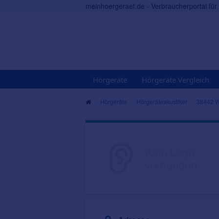
meinhoergeraet.de - Verbraucherportal fü
Hörgeräte
Hörgeräte Vergleich
Hörgeräte
Hörgeräteakustiker
38442 W