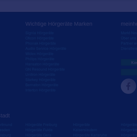
Wichtige Hörgeräte Marken
meinho
Signia Hörgeräte
Markt-New
Oticon Hörgeräte
Über uns
Phonak Hörgeräte
Partner 
Audio Service Hörgeräte
Dienstleis
Widex Hörgeräte
Philips Hörgeräte
Kos
Hansaton Hörgeräte
GN Resound Hörgeräte
Unitron Hörgeräte
Starkey Hörgeräte
Bernafon Hörgeräte
Interton Hörgeräte
Stadt
ortmund
Hörgeräte Freiburg
Hörgeräte
Hörgerät
resden
Hörgeräte Fulda
Kaiserslautern
Hörgerät
isburg
Hörgeräte Gera
Hörgeräte Karlsruhe
Hörgerät