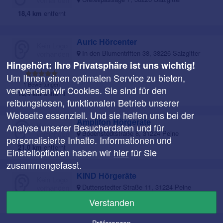
18,4 km
entfernt
Auric Hörcenter
In den Blumentriften 38, 38226 Salzgitter
Hingehört: Ihre Privatsphäre ist uns wichtig!
Um Ihnen einen optimalen Service zu bieten,
1 Bewertungen
verwenden wir Cookies. Sie sind für den
18,4 km
entfernt
reibungslosen, funktionalen Betrieb unserer
Webseite essenziell. Und sie helfen uns bei der
Amplifon Hörgeräte
Analyse unserer Besucherdaten und für
Bodenstedtstraße 8, 31224 Peine
personalisierte Inhalte. Informationen und
21,0 km
entfernt
Einstelloptionen haben wir
hier
für Sie
zusammengefasst.
KIND Hörgeräte
Duttenstedter Straße 11, 31224 Peine
Verstanden
21,0 km
entfernt