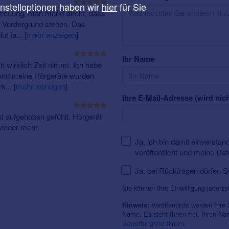
instelloptionen haben wir
hier
für Sie
reuung, man merkt direkt, dass
 Vordergrund stehen. Das
ut fa...
[
mehr anzeigen
]
Ihr Name
 wirklich Zeit nimmt. Ich habe
 und meine Hörgeräte wurden
rk...
[
mehr anzeigen
]
Ihre E-Mail-Adresse (wird nich
t aufgehoben gefühlt. Hörgerät
 wieder mehr
Ja, ich bin damit einversta
veröffentlicht und meine Da
Ja, bei Rückfragen dürfen S
Sie können Ihre Einwilligung jederze
Veröffentlicht werden Ihre
Hinweis:
Name. Es steht Ihnen frei, Ihren N
Bewertungsrichtlinien
.