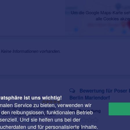
Um die Google Maps-Karte seh
alle Cookies akze
Keine Informationen vorhanden.
Bewertung für Poser 
vatsphäre ist uns wichtig!
Berlin Mariendorf
malen Service zu bieten, verwenden wir
 zwei der grössten Hörgeräte
Ihre Bewertung
r den reibungslosen, funktionalen Betrieb
uf Poser Hörgeräte aufmerksam
enziell. Und sie helfen uns bei der
e...
[
mehr anzeigen
]
cherdaten und für personalisierte Inhalte.
Ihre Meinung