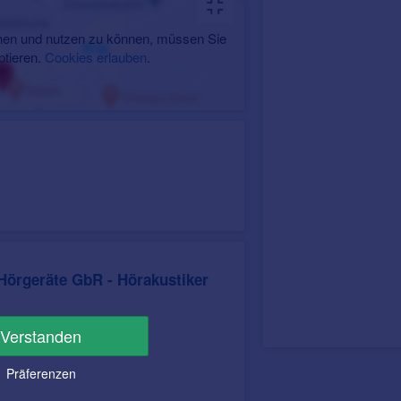
en und nutzen zu können, müssen Sie
ptieren.
Cookies erlauben
.
Hörgeräte GbR - Hörakustiker
Verstanden
Präferenzen