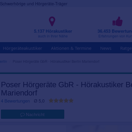
r Schwerhörige und Hörgeräte-Träger
5.137 Hörakustiker
36.453 Bewertu
auch in Ihrer Nähe
Erfahrungen von Ku
Hörgeräteakustiker
Aktionen & Termine
News
Ratge
erlin
Poser Hörgeräte GbR - Hörakustiker Berlin Mariendorf
Poser Hörgeräte GbR - Hörakustiker Be
Mariendorf
4 Bewertungen
Ø 5,0
Nachricht