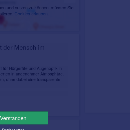
en und nutzen zu können, müssen Sie
ptieren.
Cookies erlauben
.
ht der Mensch im
t für Hörgeräte und Augenoptik in
xperten in angenehmer Atmosphäre.
en, ohne dabei eine transparente
Verstanden