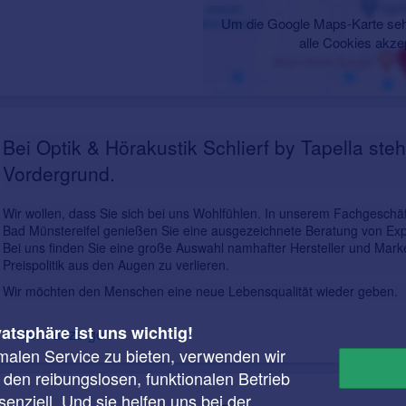
Um die Google Maps-Karte seh
alle Cookies akze
Bei Optik & Hörakustik Schlierf by Tapella ste
Vordergrund.
Wir wollen, dass Sie sich bei uns Wohlfühlen. In unserem Fachgeschäf
Bad Münstereifel genießen Sie eine ausgezeichnete Beratung von E
Bei uns finden Sie eine große Auswahl namhafter Hersteller und Mark
Preispolitik aus den Augen zu verlieren.
Wir möchten den Menschen eine neue Lebensqualität wieder geben.
Kostenlose Beratung - Ohne Wenn und Aber!
vatsphäre ist uns wichtig!
Mehr anzeigen
malen Service zu bieten, verwenden wir
r den reibungslosen, funktionalen Betrieb
Öffnungszeiten
enziell. Und sie helfen uns bei der