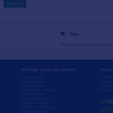
Absenden
Tags
Hörgeräte 53902 Bad Münsterei
Wichtige Hörgeräte Marken
meinho
Signia Hörgeräte
Markt-New
Oticon Hörgeräte
Über uns
Phonak Hörgeräte
Partner 
Audio Service Hörgeräte
Dienstleis
Widex Hörgeräte
Philips Hörgeräte
Kos
Hansaton Hörgeräte
GN Resound Hörgeräte
Unitron Hörgeräte