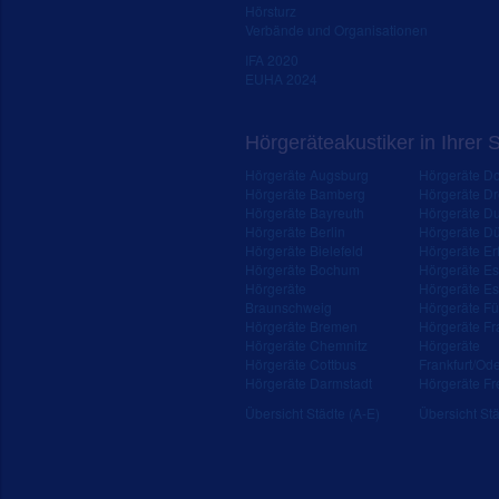
Hörsturz
Verbände und Organisationen
IFA 2020
EUHA 2024
Hörgeräteakustiker in Ihrer 
Hörgeräte Augsburg
Hörgeräte D
Hörgeräte Bamberg
Hörgeräte D
Hörgeräte Bayreuth
Hörgeräte Du
Hörgeräte Berlin
Hörgeräte Dü
Hörgeräte Bielefeld
Hörgeräte Erf
Hörgeräte Bochum
Hörgeräte E
Hörgeräte
Hörgeräte Es
Braunschweig
Hörgeräte Fü
Hörgeräte Bremen
Hörgeräte Fr
Hörgeräte Chemnitz
Hörgeräte
Hörgeräte Cottbus
Frankfurt/Od
Hörgeräte Darmstadt
Hörgeräte Fr
Übersicht Städte (A-E)
Übersicht Stä