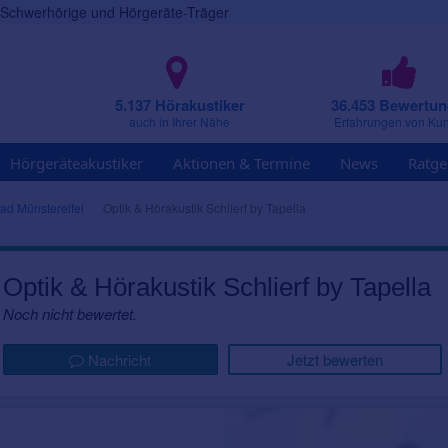
r Schwerhörige und Hörgeräte-Träger
5.137 Hörakustiker
36.453 Bewertu
auch in Ihrer Nähe
Erfahrungen von Ku
Hörgeräteakustiker
Aktionen & Termine
News
Ratge
ad Münstereifel
Optik & Hörakustik Schlierf by Tapella
Optik & Hörakustik Schlierf by Tapella
Noch nicht bewertet.
Nachricht
Jetzt bewerten