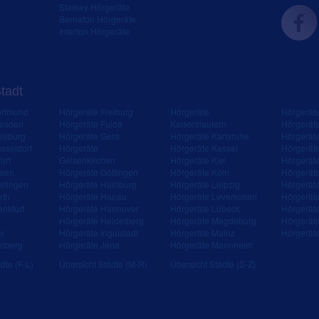
Starkey Hörgeräte
Bernafon Hörgeräte
Interton Hörgeräte
Stadt
ortmund
Hörgeräte Freiburg
Hörgeräte
Hörgerät
resden
Hörgeräte Fulda
Kaiserslautern
Hörgerät
isburg
Hörgeräte Gera
Hörgeräte Karlsruhe
Hörgerät
sseldorf
Hörgeräte
Hörgeräte Kassel
Hörgerät
urt
Gelsenkirchen
Hörgeräte Kiel
Hörgerät
ssen
Hörgeräte Göttingen
Hörgeräte Köln
Hörgerät
slingen
Hörgeräte Hamburg
Hörgeräte Leipzig
Hörgerät
rth
Hörgeräte Hanau
Hörgeräte Leverkusen
Hörgerät
ankfurt
Hörgeräte Hannover
Hörgeräte Lübeck
Hörgerät
Hörgeräte Heidelberg
Hörgeräte Magdeburg
Hörgerät
er
Hörgeräte Ingolstadt
Hörgeräte Mainz
Hörgerät
eiberg
Hörgeräte Jena
Hörgeräte Mannheim
dte (F-L)
Übersicht Städte (M-R)
Übersicht Städte (S-Z)