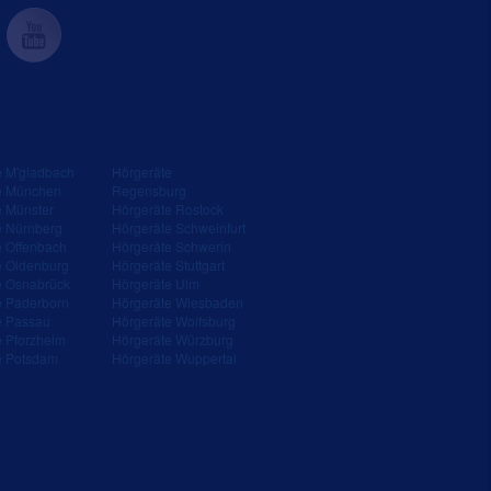
e M'gladbach
Hörgeräte
e München
Regensburg
e Münster
Hörgeräte Rostock
e Nürnberg
Hörgeräte Schweinfurt
e Offenbach
Hörgeräte Schwerin
e Oldenburg
Hörgeräte Stuttgart
e Osnabrück
Hörgeräte Ulm
e Paderborn
Hörgeräte Wiesbaden
e Passau
Hörgeräte Wolfsburg
e Pforzheim
Hörgeräte Würzburg
e Potsdam
Hörgeräte Wuppertal