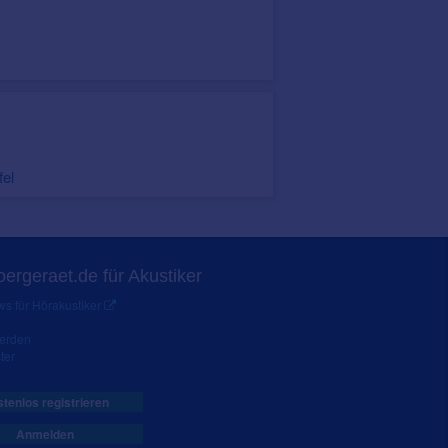
fel
ergeraet.de für Akustiker
s für Hörakustiker
werden
ter
tenlos registrieren
Anmelden