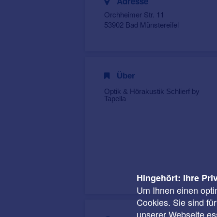
Adresse
Orchheimer Str. 11
53902 Bad Münstereifel
Über
Optik & Hörakustik Schlierf by
Tapella
Hingehört: Ihre Pri
Um Ihnen einen opti
Cookies. Sie sind fü
unserer Webseite ess