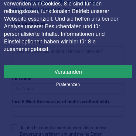
Bewertung für Pavel Hörgeräte
verwenden wir Cookies. Sie sind für den
Pfullendorf GmbH & Co. KG
reibungslosen, funktionalen Betrieb unserer
Webseite essenziell. Und sie helfen uns bei der
Ihre Bewertung
Analyse unserer Besucherdaten und für
personalisierte Inhalte. Informationen und
Einstelloptionen haben wir
hier
für Sie
Ihre Meinung
zusammengefasst.
Verstanden
Ihr Name
Präferenzen
Ihre E-Mail-Adresse (wird nicht veröffentlicht)
Ja, ich bin damit einverstanden, dass meine
Bewertung veröffentlicht und meine Daten