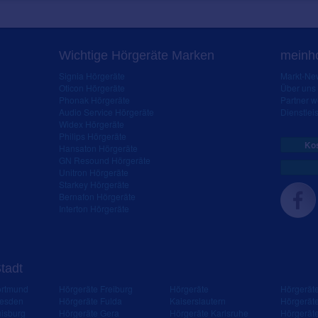
Wichtige Hörgeräte Marken
meinho
Signia Hörgeräte
Markt-New
Oticon Hörgeräte
Über uns
Phonak Hörgeräte
Partner 
Audio Service Hörgeräte
Dienstleis
Widex Hörgeräte
Philips Hörgeräte
Kos
Hansaton Hörgeräte
GN Resound Hörgeräte
Unitron Hörgeräte
Starkey Hörgeräte
Bernafon Hörgeräte
Interton Hörgeräte
Stadt
ortmund
Hörgeräte Freiburg
Hörgeräte
Hörgerät
resden
Hörgeräte Fulda
Kaiserslautern
Hörgerät
isburg
Hörgeräte Gera
Hörgeräte Karlsruhe
Hörgerät