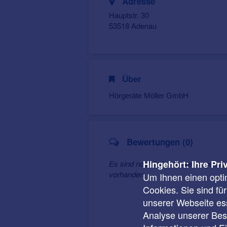
Adresse
Hauptstr. 30
53518 Adenau
Über
Hörgeräte Möller GmbH
Bewertungen (0)
Hingehört: Ihre Pri
Es sind noch keine Bewertungen fü
vorhanden.
Um Ihnen einen opti
Cookies. Sie sind fü
unserer Webseite ess
Analyse unserer Besu