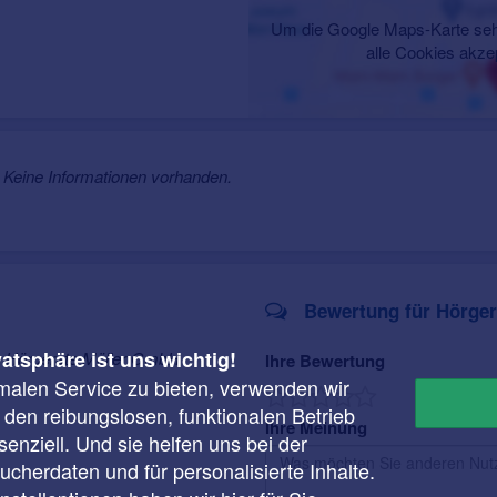
Um die Google Maps-Karte seh
alle Cookies akze
Keine Informationen vorhanden.
Bewertung für Hörger
vatsphäre ist uns wichtig!
r Hörgeräte Möller GmbH
Ihre Bewertung
malen Service zu bieten, verwenden wir
r den reibungslosen, funktionalen Betrieb
Ihre Meinung
enziell. Und sie helfen uns bei der
cherdaten und für personalisierte Inhalte.