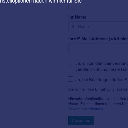
instelloptionen haben wir
hier
für Sie
Ihr Name
Ihre E-Mail-Adresse (wird nich
Ja, ich bin damit einversta
veröffentlicht und meine Da
Ja, bei Rückfragen dürfen S
Sie können Ihre Einwilligung jederze
Veröffentlicht werden Ihre
Hinweis:
Name. Es steht Ihnen frei, Ihren N
Bewertungsrichtlinien
.
Absenden