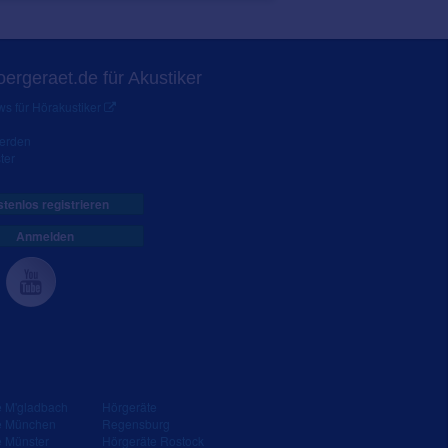
ergeraet.de für Akustiker
s für Hörakustiker
werden
ter
tenlos registrieren
Anmelden
e M'gladbach
Hörgeräte
e München
Regensburg
e Münster
Hörgeräte Rostock