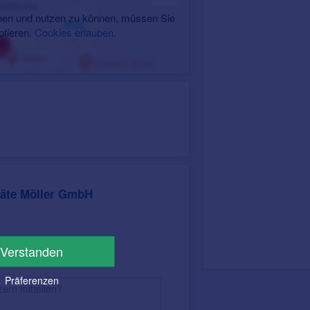
en und nutzen zu können, müssen Sie
ptieren.
Cookies erlauben
.
äte Möller GmbH
Verstanden
Präferenzen