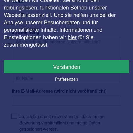
GmbH
reibungslosen, funktionalen Betrieb unserer
Webseite essenziell. Und sie helfen uns bei der
Ihre Bewertung
Analyse unserer Besucherdaten und für
personalisierte Inhalte. Informationen und
Ihre Meinung
Einstelloptionen haben wir
hier
für Sie
zusammengefasst.
Verstanden
Ihr Name
Präferenzen
Ihre E-Mail-Adresse (wird nicht veröffentlicht)
Ja, ich bin damit einverstanden, dass meine
Bewertung veröffentlicht und meine Daten
gespeichert werden.