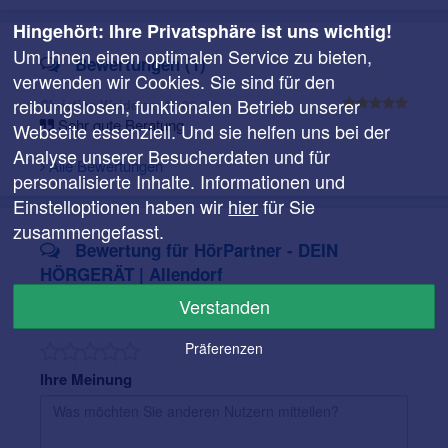
unverbindliche Probetragen bis zur Feinanpassung und
langfristigen Nachbetreuung. Wir erklären verständlich,
Hingehört: Ihre Privatsphäre ist uns wichtig!
vergleichen passende Lösungen und justieren nach, bis
Um Ihnen einen optimalen Service zu bieten,
Bewertungen (1)
Klang, Sitz und Bedienung zu Ihnen passen. Denn ein
verwenden wir Cookies. Sie sind für den
Hörgerät ist erst dann gut, wenn es Sie
im Alltag
reibungslosen, funktionalen Betrieb unserer
am 17.06.26
Christine Weide
wirklich unterstützt
.
Sehr gute Beratung
Webseite essenziell. Und sie helfen uns bei der
Auch nach der Anpassung bleiben wir für Sie da – mit
Analyse unserer Besucherdaten und für
persönlicher Nachbetreuung, Service, Wartung und
Alle Bewertungen
personalisierte Inhalte. Informationen und
Reparaturen
. Darüber hinaus erhalten Sie bei uns
Einstelloptionen haben wir
hier
für Sie
maßgefertigten Gehörschutz. Hausbesuche sind nach
zusammengefasst.
Vereinbarung ebenfalls möglich.
Bewertung für HörPartner - DEIN
Lernen Sie uns kennen und vereinbaren Sie Ihren
HÖRGERÄT | Allendorf
persönlichen Termin bei
HörPartner in der Ringstraße
Verstanden
10 in Allendorf (Battenfeld)
.
Ihre Bewertung
Präferenzen
Ihre Meinung