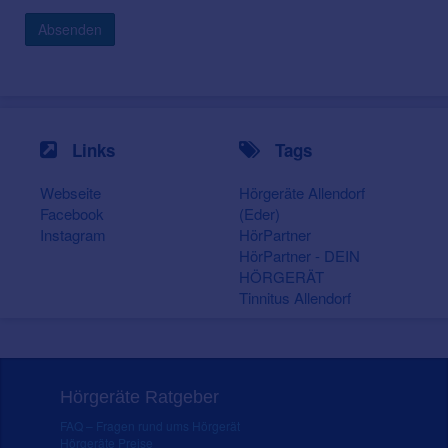
Absenden
Links
Tags
Webseite
Hörgeräte Allendorf
Facebook
(Eder)
Instagram
HörPartner
HörPartner - DEIN
HÖRGERÄT
Tinnitus Allendorf
Hörgeräte Ratgeber
FAQ – Fragen rund ums Hörgerät
Hörgeräte Preise