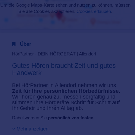
Um die Google Maps-Karte sehen und nutzen zu können, müssen
Sie alle Cookies akzeptieren.
Cookies erlauben
.
Über
HörPartner - DEIN HÖRGERÄT | Allendorf
Gutes Hören braucht Zeit und gutes
Handwerk
Bei HörPartner in Allendorf nehmen wir uns
Zeit für Ihre persönlichen Hörbedürfnisse
.
Wir hören genau zu, messen sorgfältig und
stimmen Ihre Hörgeräte Schritt für Schritt auf
Ihr Gehör und Ihren Alltag ab.
Dabei werden Sie
persönlich von festen
Ansprechpartnern begleitet
– vom kostenlosen
Mehr anzeigen
Hörtest über die herstellerunabhängige Auswahl und das