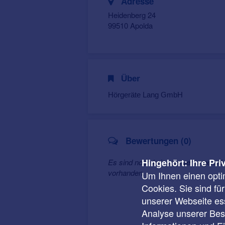
Adresse
Heidenberg 24
99510 Apolda
Über
Hörgeräte Lang GmbH
Bewertungen (0)
Hingehört: Ihre Pri
Es sind noch keine Bewertungen f
vorhanden.
Um Ihnen einen opti
Cookies. Sie sind fü
unserer Webseite ess
Analyse unserer Besu