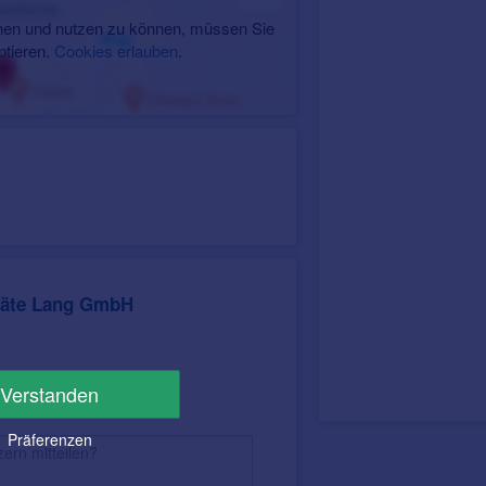
en und nutzen zu können, müssen Sie
ptieren.
Cookies erlauben
.
räte Lang GmbH
Verstanden
Präferenzen