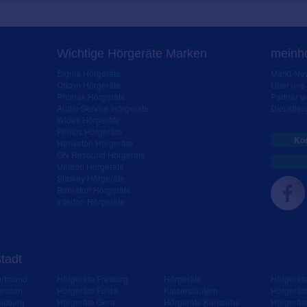
Wichtige Hörgeräte Marken
meinho
Signia Hörgeräte
Markt-New
Oticon Hörgeräte
Über uns
Phonak Hörgeräte
Partner 
Audio Service Hörgeräte
Dienstleis
Widex Hörgeräte
Philips Hörgeräte
Kos
Hansaton Hörgeräte
GN Resound Hörgeräte
Unitron Hörgeräte
Starkey Hörgeräte
Bernafon Hörgeräte
Interton Hörgeräte
Stadt
ortmund
Hörgeräte Freiburg
Hörgeräte
Hörgerät
resden
Hörgeräte Fulda
Kaiserslautern
Hörgerät
isburg
Hörgeräte Gera
Hörgeräte Karlsruhe
Hörgerät