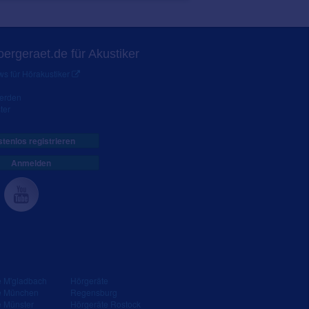
ergeraet.de für Akustiker
s für Hörakustiker
werden
ter
tenlos registrieren
Anmelden
e M'gladbach
Hörgeräte
e München
Regensburg
e Münster
Hörgeräte Rostock