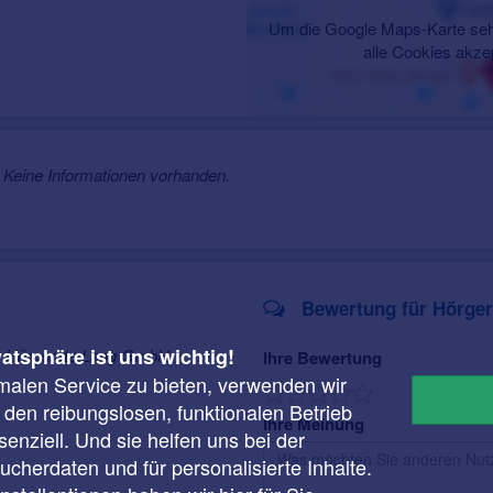
Um die Google Maps-Karte seh
alle Cookies akze
Keine Informationen vorhanden.
Bewertung für Hörge
vatsphäre ist uns wichtig!
ür Hörgeräte Lang GmbH
Ihre Bewertung
malen Service zu bieten, verwenden wir
r den reibungslosen, funktionalen Betrieb
Ihre Meinung
enziell. Und sie helfen uns bei der
cherdaten und für personalisierte Inhalte.