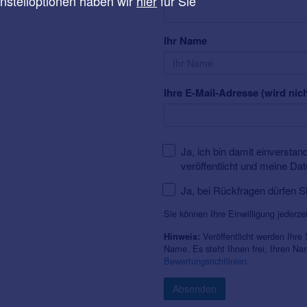
instelloptionen haben wir
hier
für Sie
Ihr Name
Ihre E-Mail-Adresse (wird nich
Ja, ich bin damit einversta
veröffentlicht und meine Da
Ja, bei Rückfragen dürfen S
Sie können Ihre Einwilligung jederze
Veröffentlicht werden Ihre
Hinweis:
Name. Es steht Ihnen frei, Ihren N
Bewertungsrichtlinien
.
Absenden