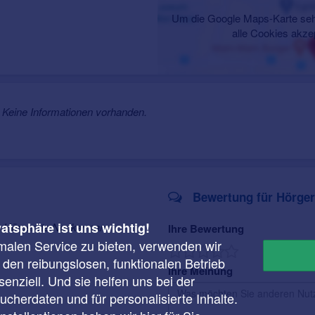
Um die Google Maps-Karte seh
alle Cookies akze
Keine Informationen vorhanden.
Bewertung für Hörge
vatsphäre ist uns wichtig!
ür Hörgeräte Nockermann
Ihre Bewertung
malen Service zu bieten, verwenden wir
r den reibungslosen, funktionalen Betrieb
Ihre Meinung
enziell. Und sie helfen uns bei der
cherdaten und für personalisierte Inhalte.