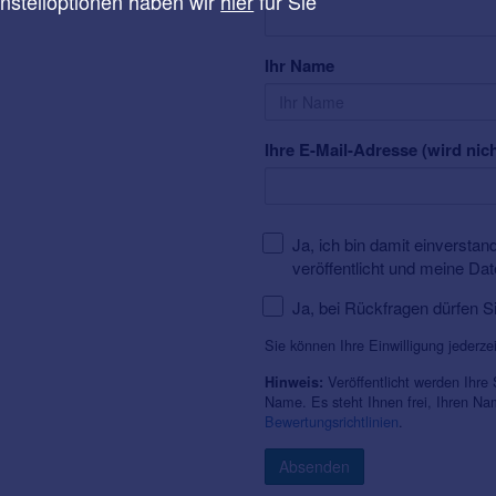
instelloptionen haben wir
hier
für Sie
Ihr Name
Ihre E-Mail-Adresse (wird nich
Ja, ich bin damit einversta
veröffentlicht und meine Da
Ja, bei Rückfragen dürfen S
Sie können Ihre Einwilligung jederze
Veröffentlicht werden Ihre
Hinweis:
Name. Es steht Ihnen frei, Ihren N
Bewertungsrichtlinien
.
Absenden