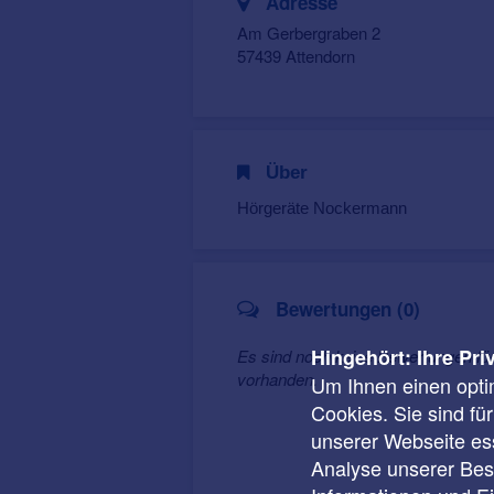
Adresse
Am Gerbergraben 2
57439 Attendorn
Über
Hörgeräte Nockermann
Bewertungen (0)
Hingehört: Ihre Pri
Es sind noch keine Bewertungen f
vorhanden.
Um Ihnen einen opti
Cookies. Sie sind fü
unserer Webseite ess
Analyse unserer Besu