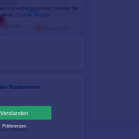
en und nutzen zu können, müssen Sie
ptieren.
Cookies erlauben
.
räte Nockermann
Verstanden
Präferenzen