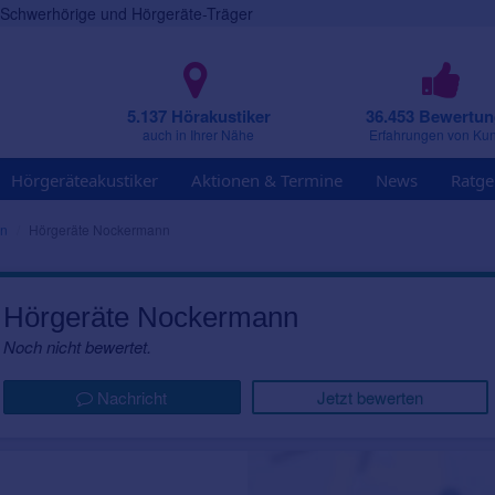
r Schwerhörige und Hörgeräte-Träger
5.137 Hörakustiker
36.453 Bewertu
auch in Ihrer Nähe
Erfahrungen von Ku
Hörgeräteakustiker
Aktionen & Termine
News
Ratge
rn
Hörgeräte Nockermann
Hörgeräte Nockermann
Noch nicht bewertet.
Nachricht
Jetzt bewerten