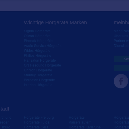
Wichtige Hörgeräte Marken
meinho
Signia Hörgeräte
Markt-New
Oticon Hörgeräte
Über uns
Phonak Hörgeräte
Partner 
Audio Service Hörgeräte
Dienstleis
Widex Hörgeräte
Philips Hörgeräte
Kos
Hansaton Hörgeräte
GN Resound Hörgeräte
Unitron Hörgeräte
Starkey Hörgeräte
Bernafon Hörgeräte
Interton Hörgeräte
Stadt
ortmund
Hörgeräte Freiburg
Hörgeräte
Hörgerät
resden
Hörgeräte Fulda
Kaiserslautern
Hörgerät
isburg
Hörgeräte Gera
Hörgeräte Karlsruhe
Hörgerät