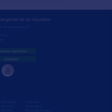
ergeraet.de für Akustiker
s für Hörakustiker
werden
ter
tenlos registrieren
Anmelden
e M'gladbach
Hörgeräte
e München
Regensburg
e Münster
Hörgeräte Rostock