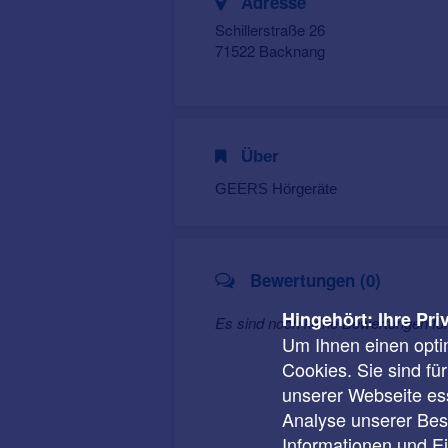
Adresse
Schillerstraße 26
71522 Backnang
Über
GEERS Hörgeräte
Bewertungen (0)
Hingehört: Ihre Pri
Es sind noch keine Bewertungen f
Um Ihnen einen opti
Cookies. Sie sind fü
unserer Webseite ess
Analyse unserer Besu
Informationen und E