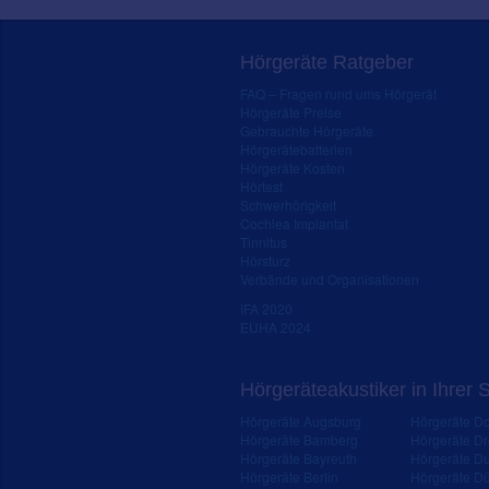
Hörgeräte Ratgeber
FAQ – Fragen rund ums Hörgerät
Hörgeräte Preise
Gebrauchte Hörgeräte
Hörgerätebatterien
Hörgeräte Kosten
Hörtest
Schwerhörigkeit
Cochlea Implantat
Tinnitus
Hörsturz
Verbände und Organisationen
IFA 2020
EUHA 2024
Hörgeräteakustiker in Ihrer 
Hörgeräte Augsburg
Hörgeräte D
Hörgeräte Bamberg
Hörgeräte D
Hörgeräte Bayreuth
Hörgeräte Du
Hörgeräte Berlin
Hörgeräte Dü