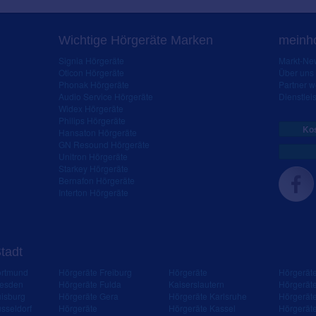
Wichtige Hörgeräte Marken
meinho
Signia Hörgeräte
Markt-New
Oticon Hörgeräte
Über uns
Phonak Hörgeräte
Partner 
Audio Service Hörgeräte
Dienstleis
Widex Hörgeräte
Philips Hörgeräte
Kos
Hansaton Hörgeräte
GN Resound Hörgeräte
Unitron Hörgeräte
Starkey Hörgeräte
Bernafon Hörgeräte
Interton Hörgeräte
Stadt
ortmund
Hörgeräte Freiburg
Hörgeräte
Hörgerät
resden
Hörgeräte Fulda
Kaiserslautern
Hörgerät
isburg
Hörgeräte Gera
Hörgeräte Karlsruhe
Hörgerät
sseldorf
Hörgeräte
Hörgeräte Kassel
Hörgerät