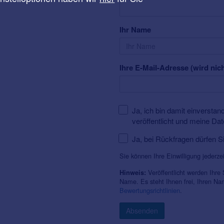
Ihr Name
Ihre E-Mail-Adresse (wird nich
Ja, ich bin damit einversta
veröffentlicht und meine Da
Ja, bei Rückfragen dürfen S
Sie können Ihre Einwilligung jederze
Veröffentlicht werden Ihre
Hinweis:
Name. Es steht Ihnen frei, Ihren N
Bewertungsrichtlinien
.
Absenden