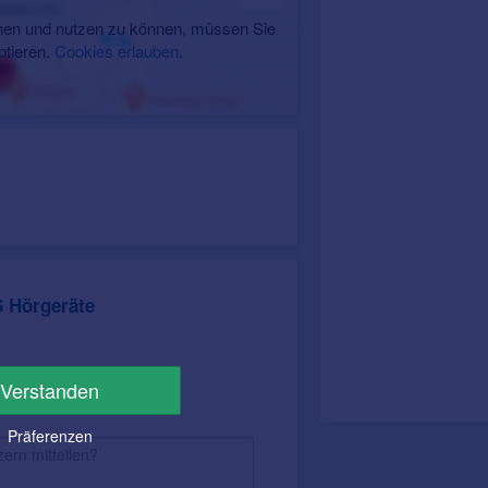
en und nutzen zu können, müssen Sie
ptieren.
Cookies erlauben
.
 Hörgeräte
Verstanden
Präferenzen