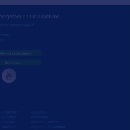
ergeraet.de für Akustiker
s für Hörakustiker
werden
ter
tenlos registrieren
Anmelden
e M'gladbach
Hörgeräte
e München
Regensburg
e Münster
Hörgeräte Rostock
e Nürnberg
Hörgeräte Schweinfurt