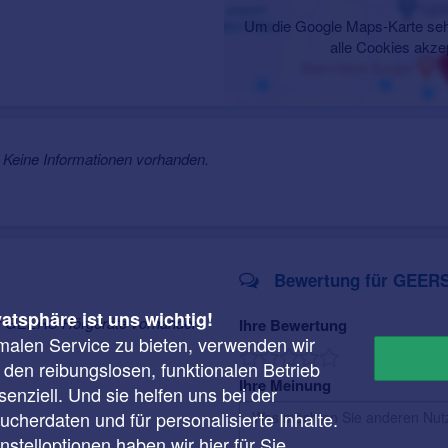
Um die Google Maps-Karte seh
alle Cookies akze
Keine Informationen vorhanden.
Bewertung für GEERS
vatsphäre ist uns wichtig!
ür GEERS Hörgeräte vorhanden.
Ihre Bewertung
malen Service zu bieten, verwenden wir
r den reibungslosen, funktionalen Betrieb
Ihre Meinung
enziell. Und sie helfen uns bei der
cherdaten und für personalisierte Inhalte.
instelloptionen haben wir
hier
für Sie