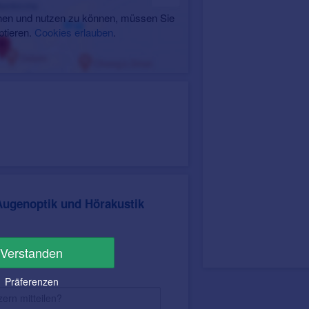
en und nutzen zu können, müssen Sie
ptieren.
Cookies erlauben
.
ugenoptik und Hörakustik
Verstanden
Präferenzen