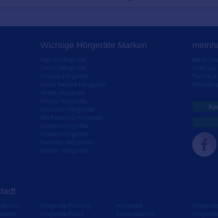
Wichtige Hörgeräte Marken
meinho
Signia Hörgeräte
Markt-New
Oticon Hörgeräte
Über uns
Phonak Hörgeräte
Partner 
Audio Service Hörgeräte
Dienstleis
Widex Hörgeräte
Philips Hörgeräte
Kos
Hansaton Hörgeräte
GN Resound Hörgeräte
Unitron Hörgeräte
Starkey Hörgeräte
Bernafon Hörgeräte
Interton Hörgeräte
Stadt
ortmund
Hörgeräte Freiburg
Hörgeräte
Hörgerät
resden
Hörgeräte Fulda
Kaiserslautern
Hörgerät