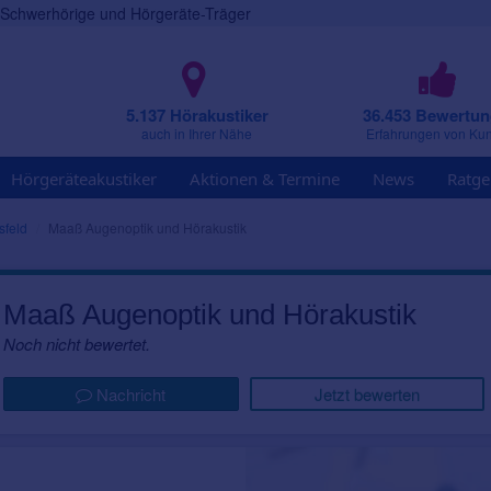
r Schwerhörige und Hörgeräte-Träger
5.137 Hörakustiker
36.453 Bewertu
auch in Ihrer Nähe
Erfahrungen von Ku
Hörgeräteakustiker
Aktionen & Termine
News
Ratge
sfeld
Maaß Augenoptik und Hörakustik
Maaß Augenoptik und Hörakustik
Noch nicht bewertet.
Nachricht
Jetzt bewerten