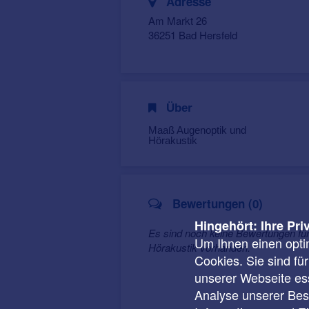
Adresse
Am Markt 26
36251 Bad Hersfeld
Über
Maaß Augenoptik und
Hörakustik
Bewertungen (0)
Hingehört: Ihre Pri
Es sind noch keine Bewertungen fü
Um Ihnen einen opti
Hörakustik vorhanden.
Cookies. Sie sind fü
unserer Webseite ess
Analyse unserer Besu