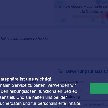
Um die Google Maps-Karte seh
alle Cookies akze
Keine Informationen vorhanden.
Bewertung für Maaß A
vatsphäre ist uns wichtig!
r Maaß Augenoptik und
Ihre Bewertung
malen Service zu bieten, verwenden wir
r den reibungslosen, funktionalen Betrieb
enziell. Und sie helfen uns bei der
Ihre Meinung
cherdaten und für personalisierte Inhalte.