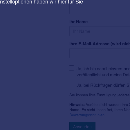
instelloptionen haben wir
hier
für Sie
Ihr Name
Ihre E-Mail-Adresse (wird nich
Ja, ich bin damit einversta
veröffentlicht und meine Da
Ja, bei Rückfragen dürfen S
Sie können Ihre Einwilligung jederze
Veröffentlicht werden Ihre
Hinweis:
Name. Es steht Ihnen frei, Ihren N
Bewertungsrichtlinien
.
Absenden