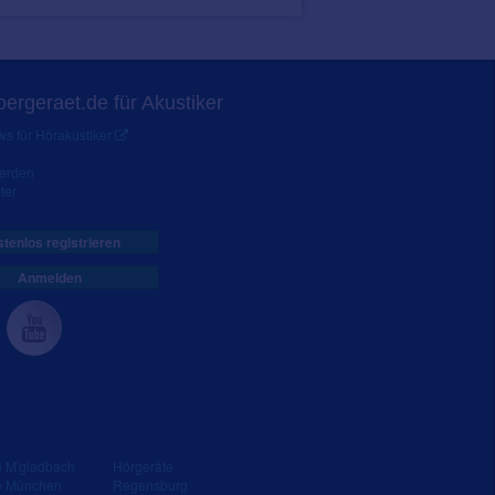
ergeraet.de für Akustiker
s für Hörakustiker
werden
ter
tenlos registrieren
Anmelden
e M'gladbach
Hörgeräte
e München
Regensburg