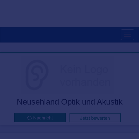
Togg
navig
Neusehland Optik und Akustik
Nachricht
Jetzt bewerten