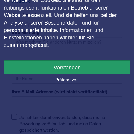
Akustik
reibungslosen, funktionalen Betrieb unserer
Webseite essenziell. Und sie helfen uns bei der
Ihre Bewertung
Analyse unserer Besucherdaten und für
personalisierte Inhalte. Informationen und
Ihre Meinung
Einstelloptionen haben wir
hier
für Sie
zusammengefasst.
Verstanden
Ihr Name
Präferenzen
Ihre E-Mail-Adresse (wird nicht veröffentlicht)
Ja, ich bin damit einverstanden, dass meine
Bewertung veröffentlicht und meine Daten
gespeichert werden.