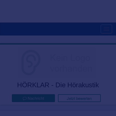
Togg
navig
HÖRKLAR - Die Hörakustik
Nachricht
Jetzt bewerten